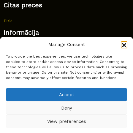
Citas preces
Diski
Informācija
Manage Consent
Jaunumi
To provide the best experiences, we use technologies like
Bieži uzdoti jautājumi
cookies to store and/or access device information. Consenting to
these technologies will allow us to process data such as browsing
Kur pirkt?
behavior or unique IDs on this site. Not consenting or withdrawing
consent, may adversely affect certain features and functions.
Sīkdatņu politika
Accept
Deny
Copyright © Latakko 2024
View preferences