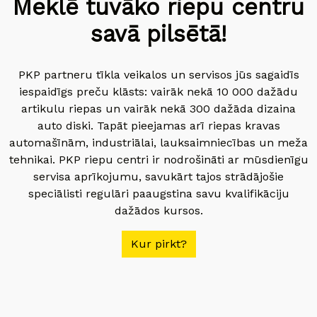
Meklē tuvāko riepu centru
savā pilsētā!
PKP partneru tīkla veikalos un servisos jūs sagaidīs
iespaidīgs preču klāsts: vairāk nekā 10 000 dažādu
artikulu riepas un vairāk nekā 300 dažāda dizaina
auto diski. Tapāt pieejamas arī riepas kravas
automašīnām, industriālai, lauksaimniecības un meža
tehnikai. PKP riepu centri ir nodrošināti ar mūsdienīgu
servisa aprīkojumu, savukārt tajos strādājošie
speciālisti regulāri paaugstina savu kvalifikāciju
dažādos kursos.
Kur pirkt?