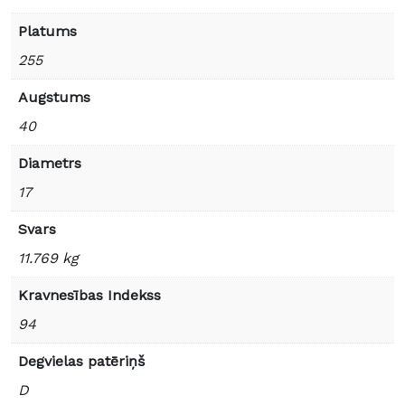
Platums
255
Augstums
40
Diametrs
17
Svars
11.769 kg
Kravnesības Indekss
94
Degvielas patēriņš
D