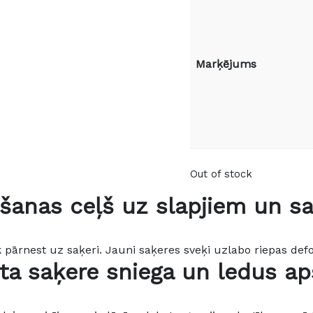
Marķējums
Out of stock
šanas ceļš uz slapjiem un s
pārnest uz saķeri. Jauni saķeres sveķi uzlabo riepas def
ta saķere sniega un ledus ap