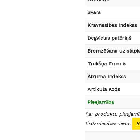
Svars
Kravnesības Indekss
Degvielas patēriņš
Bremzēšana uz slapja
Trokšņa līmenis
Ātruma Indekss
Artikula Kods
Pieejamība
Par produktu pieejamīb
tirdzniecības vietā.
K