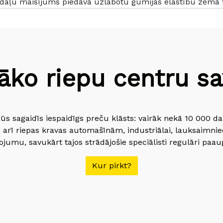
daļu maisījums piedāvā uzlabotu gumijas elastību zemā
āko riepu centru sav
jūs sagaidīs iespaidīgs preču klāsts: vairāk nekā 10 000 
 arī riepas kravas automašīnām, industriālai, lauksaimnie
jumu, savukārt tajos strādājošie speciālisti regulāri paau
Kur pirkt?