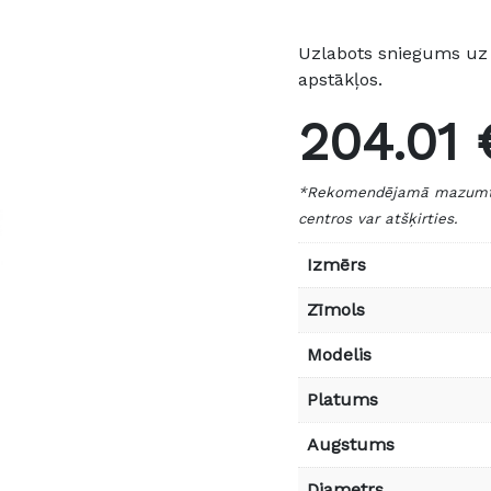
Uzlabots sniegums uz 
apstākļos.
204.01 
*Rekomendējamā mazumtird
centros var atšķirties.
Izmērs
Zīmols
Modelis
Platums
Augstums
Diametrs