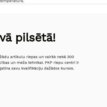
 temperatūrā.
ā pilsētā!
dažādu artikulu riepas un vairāk nekā 300
cības un meža tehnikai. PKP riepu centri ir
gstina savu kvalifikāciju dažādos kursos.