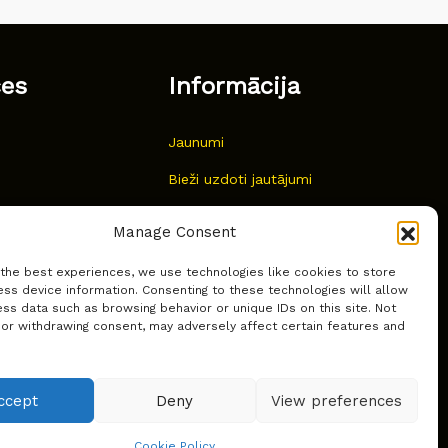
ces
Informācija
Jaunumi
Bieži uzdoti jautājumi
Kur pirkt?
Manage Consent
Sīkdatņu politika
 the best experiences, we use technologies like cookies to store
ss device information. Consenting to these technologies will allow
ss data such as browsing behavior or unique IDs on this site. Not
 or withdrawing consent, may adversely affect certain features and
ccept
Deny
View preferences
Cookie Policy