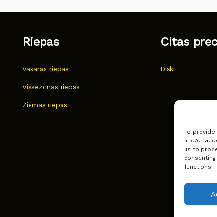
Riepas
Citas pre
Vasaras riepas
Diski
Vissezonas riepas
Ziemas riepas
To provide
and/or acce
us to proce
consenting
functions.
A