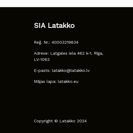
SIA Latakko
Reģ. Nr.: 40003219834
Adrese: Latgales iela 462 k-1, Rīga,
LV-1063
E-pasts: latakko@latakko.lv
Mājas lapa: latakko.eu
Copyright © Latakko 2024