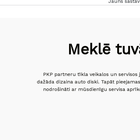
Jauns sastāv
Meklē tuv
PKP partneru tīkla veikalos un servisos 
dažāda dizaina auto diski. Tapāt pieejamas
nodrošināti ar mūsdienīgu servisa aprīko