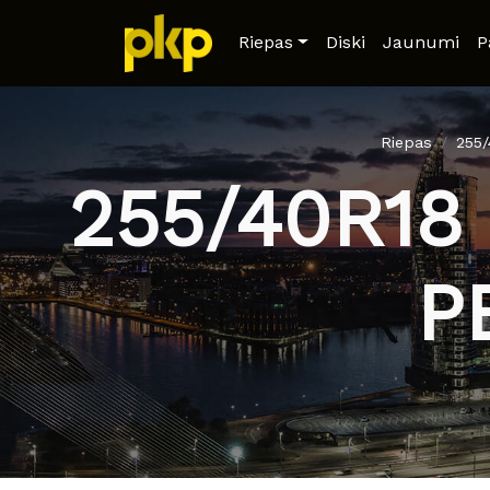
Riepas
Diski
Jaunumi
P
Riepas
255
255/40R18
P