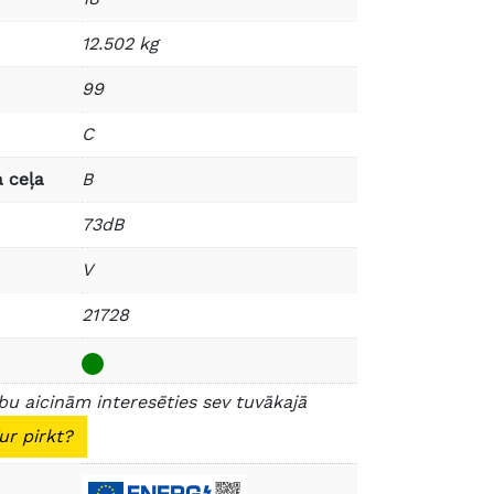
12.502 kg
99
C
 ceļa
B
73dB
V
21728
u aicinām interesēties sev tuvākajā
ur pirkt?