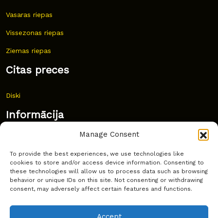
Vasaras riepas
Vissezonas riepas
Ziemas riepas
Citas preces
Diski
Informācija
Manage Consent
Jaunumi
To provide the best experiences, we use technologies like
Bieži uzdoti jautājumi
cookies to store and/or access device information. Consenting to
these technologies will allow us to process data such as browsing
Kur pirkt?
behavior or unique IDs on this site. Not consenting or withdrawing
consent, may adversely affect certain features and functions.
Sīkdatņu politika
Accept