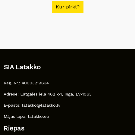
Kur pirkt?
SIA Latakko
Reģ. Nr.: 40003219834
Adrese: Latgales iela 462 k-1, Rīga, LV-1063
E-pasts: latakko@latakko.lv
Mājas lapa: latakko.eu
Riepas