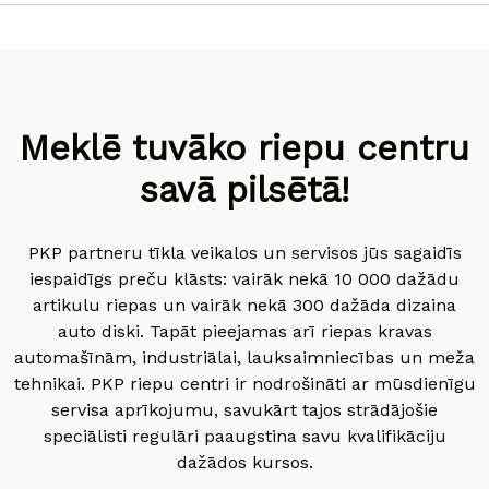
Meklē tuvāko riepu centru
savā pilsētā!
PKP partneru tīkla veikalos un servisos jūs sagaidīs
iespaidīgs preču klāsts: vairāk nekā 10 000 dažādu
artikulu riepas un vairāk nekā 300 dažāda dizaina
auto diski. Tapāt pieejamas arī riepas kravas
automašīnām, industriālai, lauksaimniecības un meža
tehnikai. PKP riepu centri ir nodrošināti ar mūsdienīgu
servisa aprīkojumu, savukārt tajos strādājošie
speciālisti regulāri paaugstina savu kvalifikāciju
dažādos kursos.