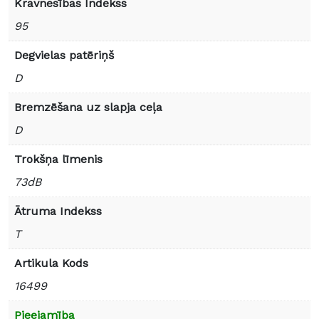
Kravnesības Indekss
95
Degvielas patēriņš
D
Bremzēšana uz slapja ceļa
D
Trokšņa līmenis
73dB
Ātruma Indekss
T
Artikula Kods
16499
Pieejamība