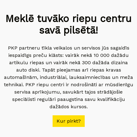
Meklē tuvāko riepu centru
savā pilsētā!
PKP partneru tīkla veikalos un servisos jūs sagaidīs
iespaidīgs preču klāsts: vairāk nekā 10 000 dažādu
artikulu riepas un vairāk nekā 300 dažāda dizaina
auto diski. Tapāt pieejamas arī riepas kravas
automašīnām, industriālai, lauksaimniecības un meža
tehnikai. PKP riepu centri ir nodrošināti ar mūsdienīgu
servisa aprīkojumu, savukārt tajos strādājošie
speciālisti regulāri paaugstina savu kvalifikāciju
dažādos kursos.
Kur pirkt?