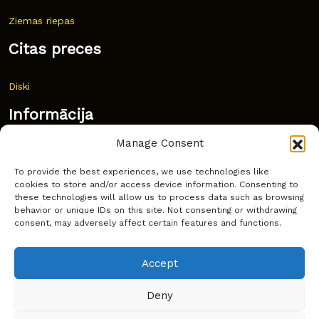
Ziemas riepas
Citas preces
Diski
Informācija
Manage Consent
Jaunumi
To provide the best experiences, we use technologies like
Bieži uzdoti jautājumi
cookies to store and/or access device information. Consenting to
these technologies will allow us to process data such as browsing
Kur pirkt?
behavior or unique IDs on this site. Not consenting or withdrawing
consent, may adversely affect certain features and functions.
Sīkdatņu politika
Accept
Deny