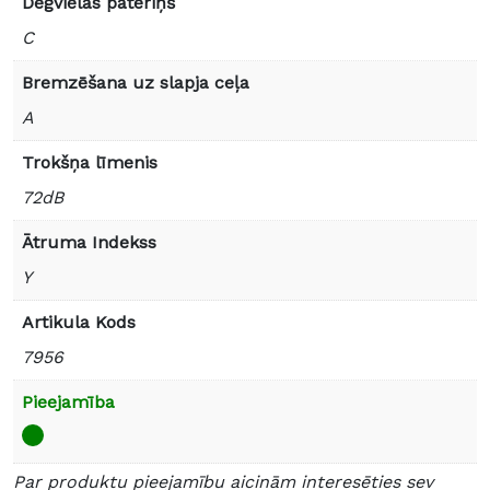
Degvielas patēriņš
C
Bremzēšana uz slapja ceļa
A
Trokšņa līmenis
72dB
Ātruma Indekss
Y
Artikula Kods
7956
Pieejamība
Par produktu pieejamību aicinām interesēties sev