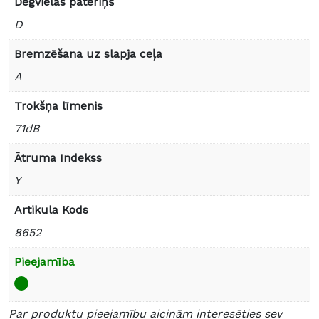
Degvielas patēriņš
D
Bremzēšana uz slapja ceļa
A
Trokšņa līmenis
71dB
Ātruma Indekss
Y
Artikula Kods
8652
Pieejamība
Par produktu pieejamību aicinām interesēties sev