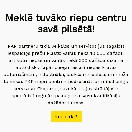
Meklē tuvāko riepu centru
savā pilsētā!
PKP partneru tīkla veikalos un servisos jūs sagaidīs
iespaidīgs preču klāsts: vairāk nekā 10 000 dažādu
artikulu riepas un vairāk nekā 300 dažāda dizaina
auto diski. Tapāt pieejamas arī riepas kravas
automašīnām, industriālai, lauksaimniecības un meža
tehnikai. PKP riepu centri ir nodrošināti ar mūsdienīgu
servisa aprīkojumu, savukārt tajos strādājošie
speciālisti regulāri paaugstina savu kvalifikāciju
dažādos kursos.
Kur pirkt?