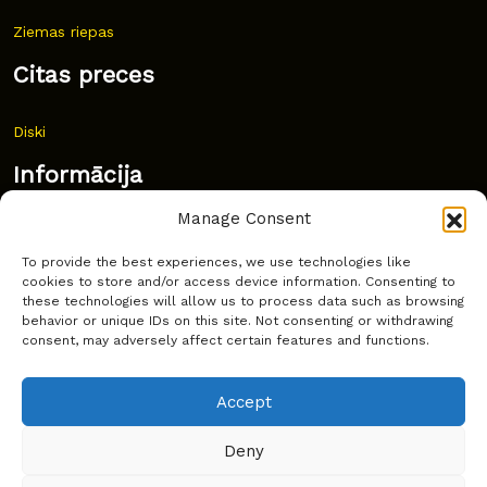
Ziemas riepas
Citas preces
Diski
Informācija
Manage Consent
Jaunumi
To provide the best experiences, we use technologies like
Bieži uzdoti jautājumi
cookies to store and/or access device information. Consenting to
these technologies will allow us to process data such as browsing
Kur pirkt?
behavior or unique IDs on this site. Not consenting or withdrawing
consent, may adversely affect certain features and functions.
Sīkdatņu politika
Accept
Deny