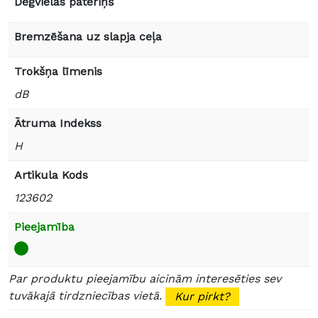
Degvielas patēriņš
Bremzēšana uz slapja ceļa
Trokšņa līmenis
dB
Ātruma Indekss
H
Artikula Kods
123602
Pieejamība
Par produktu pieejamību aicinām interesēties sev
tuvākajā tirdzniecības vietā.
Kur pirkt?