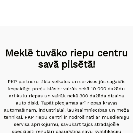
Meklē tuvāko riepu centru
savā pilsētā!
PKP partneru tīkla veikalos un servisos jūs sagaidīs
iespaidīgs preču klāsts: vairāk nekā 10 000 dažādu
artikulu riepas un vairāk nekā 300 dažāda dizaina
auto diski. Tapāt pieejamas arī riepas kravas
automašīnām, industriālai, lauksaimniecības un meža
tehnikai. PKP riepu centri ir nodrošināti ar mūsdienīgu
servisa aprīkojumu, savukārt tajos strādājošie
speciālisti regulāri paaugstina savu kvalifikāciju