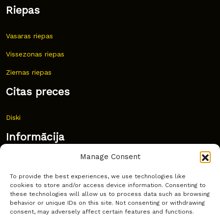
Riepas
Vasaras riepas
Vissezonas riepas
Ziemas riepas
Citas preces
Diski
Informācija
Manage Consent
Jaunumi
To provide the best experiences, we use technologies like
Bieži uzdoti jautājumi
cookies to store and/or access device information. Consenting to
these technologies will allow us to process data such as browsing
Kur pirkt?
behavior or unique IDs on this site. Not consenting or withdrawing
consent, may adversely affect certain features and functions.
Sīkdatņu politika