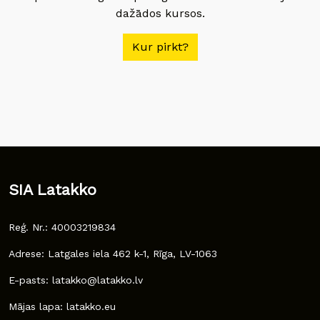
dažādos kursos.
Kur pirkt?
SIA Latakko
Reģ. Nr.: 40003219834
Adrese: Latgales iela 462 k-1, Rīga, LV-1063
E-pasts: latakko@latakko.lv
Mājas lapa: latakko.eu