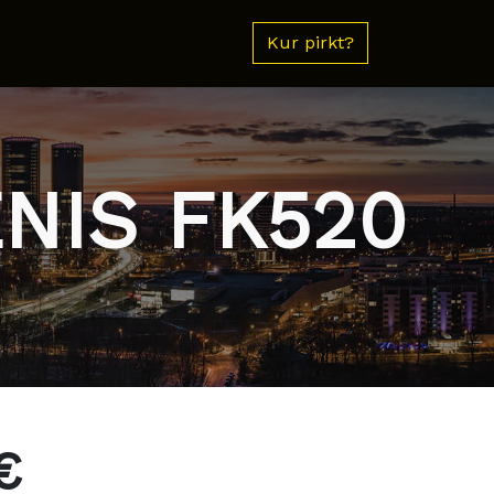
Kur pirkt?
ENIS FK520
€