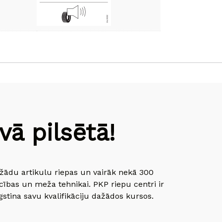
ā pilsētā!
dažādu artikulu riepas un vairāk nekā 300
cības un meža tehnikai. PKP riepu centri ir
gstina savu kvalifikāciju dažādos kursos.