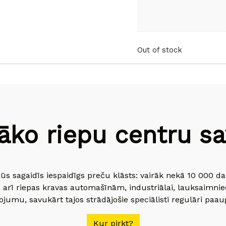
Out of stock
āko riepu centru sav
jūs sagaidīs iespaidīgs preču klāsts: vairāk nekā 10 000 
 arī riepas kravas automašīnām, industriālai, lauksaimnie
jumu, savukārt tajos strādājošie speciālisti regulāri paau
Kur pirkt?