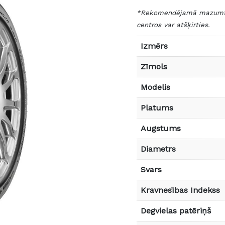
*Rekomendējamā mazumtird
centros var atšķirties.
Izmērs
Zīmols
Modelis
Platums
Augstums
Diametrs
Svars
Kravnesības Indekss
Degvielas patēriņš