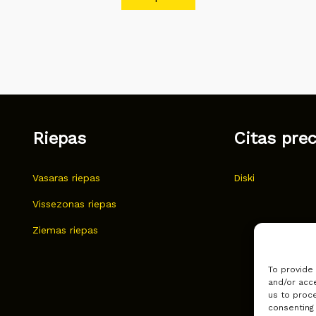
Riepas
Citas pre
Vasaras riepas
Diski
Vissezonas riepas
Ziemas riepas
To provide
and/or acce
us to proce
consenting