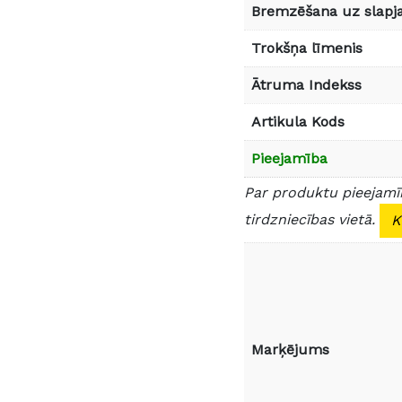
Bremzēšana uz slapja
Trokšņa līmenis
Ātruma Indekss
Artikula Kods
Pieejamība
Par produktu pieejamīb
tirdzniecības vietā.
K
Marķējums