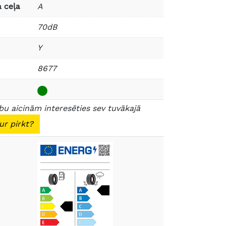
 ceļa
A
70dB
Y
8677
u aicinām interesēties sev tuvākajā
ur pirkt?