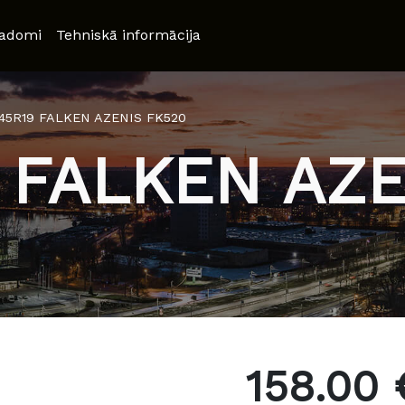
adomi
Tehniskā informācija
/45R19 FALKEN AZENIS FK520
 FALKEN AZ
158.00 