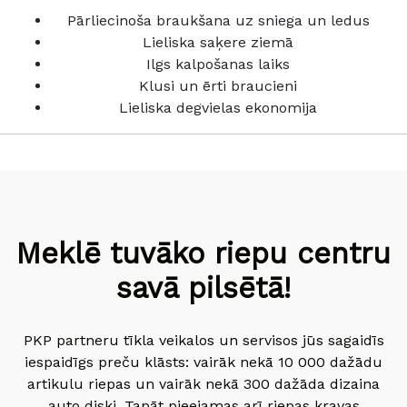
Pārliecinoša braukšana uz sniega un ledus
Lieliska saķere ziemā
Ilgs kalpošanas laiks
Klusi un ērti braucieni
Lieliska degvielas ekonomija
Meklē tuvāko riepu centru
savā pilsētā!
PKP partneru tīkla veikalos un servisos jūs sagaidīs
iespaidīgs preču klāsts: vairāk nekā 10 000 dažādu
artikulu riepas un vairāk nekā 300 dažāda dizaina
auto diski. Tapāt pieejamas arī riepas kravas