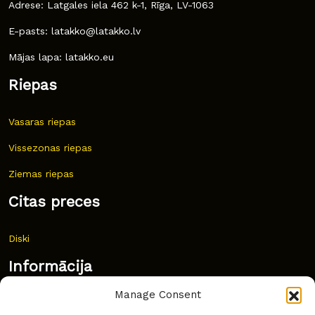
Adrese: Latgales iela 462 k-1, Rīga, LV-1063
E-pasts: latakko@latakko.lv
Mājas lapa: latakko.eu
Riepas
Vasaras riepas
Vissezonas riepas
Ziemas riepas
Citas preces
Diski
Informācija
Manage Consent
Jaunumi