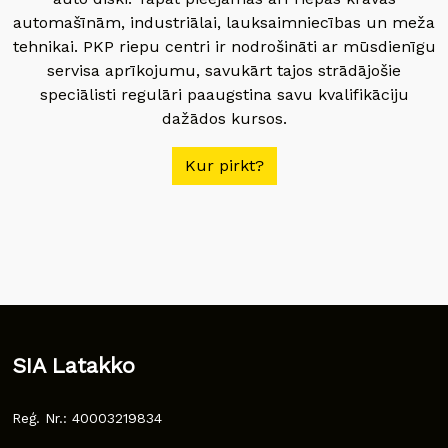
automašīnām, industriālai, lauksaimniecības un meža
tehnikai. PKP riepu centri ir nodrošināti ar mūsdienīgu
servisa aprīkojumu, savukārt tajos strādājošie
speciālisti regulāri paaugstina savu kvalifikāciju
dažādos kursos.
Kur pirkt?
SIA Latakko
Reģ. Nr.: 40003219834