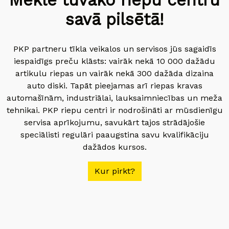
Meklē tuvāko riepu centru
savā pilsētā!
PKP partneru tīkla veikalos un servisos jūs sagaidīs
iespaidīgs preču klāsts: vairāk nekā 10 000 dažādu
artikulu riepas un vairāk nekā 300 dažāda dizaina
auto diski. Tapāt pieejamas arī riepas kravas
automašīnām, industriālai, lauksaimniecības un meža
tehnikai. PKP riepu centri ir nodrošināti ar mūsdienīgu
servisa aprīkojumu, savukārt tajos strādājošie
speciālisti regulāri paaugstina savu kvalifikāciju
dažādos kursos.
Kur pirkt?