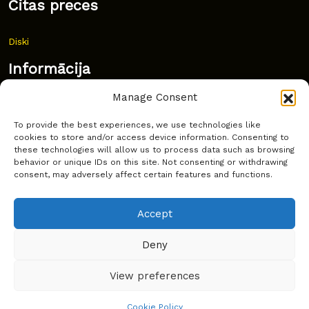
Citas preces
Diski
Informācija
Manage Consent
Jaunumi
To provide the best experiences, we use technologies like
Bieži uzdoti jautājumi
cookies to store and/or access device information. Consenting to
these technologies will allow us to process data such as browsing
Kur pirkt?
behavior or unique IDs on this site. Not consenting or withdrawing
consent, may adversely affect certain features and functions.
Sīkdatņu politika
Accept
Deny
Copyright © Latakko 2024
View preferences
Cookie Policy