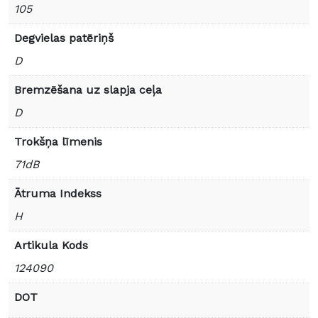
105
Degvielas patēriņš
D
Bremzēšana uz slapja ceļa
D
Trokšņa līmenis
71dB
Ātruma Indekss
H
Artikula Kods
124090
DOT