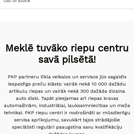
Out of stock
Meklē tuvāko riepu centru
savā pilsētā!
PKP partneru tīkla veikalos un servisos jūs sagaidīs
iespaidīgs preču klāsts: vairāk nekā 10 000 dažādu
artikulu riepas un vairāk nekā 300 dažāda dizaina
auto diski. Tapāt pieejamas arī riepas kravas
automašīnām, industriālai, lauksaimniecības un meža
tehnikai. PKP riepu centri ir nodrošināti ar mūsdienīgu
servisa aprīkojumu, savukārt tajos strādājošie
speciālisti regulāri paaugstina savu kvalifikāciju