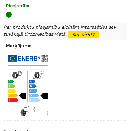
Pieejamība
Par produktu pieejamību aicinām interesēties sev
tuvākajā tirdzniecības vietā.
Kur pirkt?
Marķējums