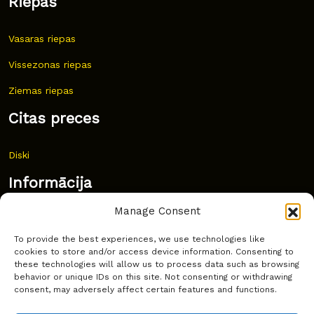
Riepas
Vasaras riepas
Vissezonas riepas
Ziemas riepas
Citas preces
Diski
Informācija
Manage Consent
Jaunumi
To provide the best experiences, we use technologies like
Bieži uzdoti jautājumi
cookies to store and/or access device information. Consenting to
these technologies will allow us to process data such as browsing
Kur pirkt?
behavior or unique IDs on this site. Not consenting or withdrawing
consent, may adversely affect certain features and functions.
Sīkdatņu politika