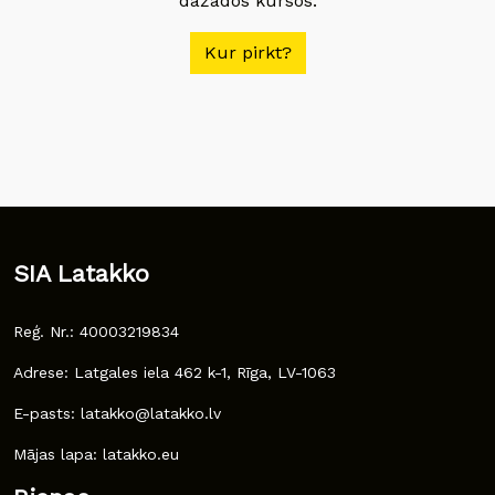
dažādos kursos.
Kur pirkt?
SIA Latakko
Reģ. Nr.: 40003219834
Adrese: Latgales iela 462 k-1, Rīga, LV-1063
E-pasts: latakko@latakko.lv
Mājas lapa: latakko.eu