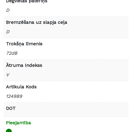
Degvielas patēriņš
D
Bremzēšana uz slapja ceļa
D
Trokšņa līmenis
72dB
Ātruma Indekss
V
Artikula Kods
124989
DOT
Pieejamība