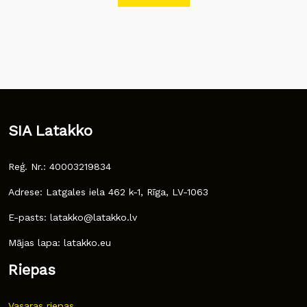
SIA Latakko
Reģ. Nr.: 40003219834
Adrese: Latgales iela 462 k-1, Rīga, LV-1063
E-pasts: latakko@latakko.lv
Mājas lapa: latakko.eu
Riepas
Vasaras riepas