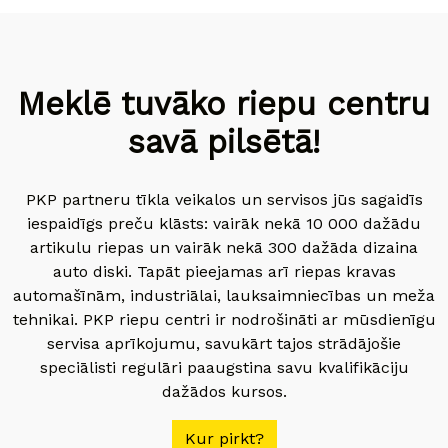
Meklē tuvāko riepu centru
savā pilsētā!
PKP partneru tīkla veikalos un servisos jūs sagaidīs
iespaidīgs preču klāsts: vairāk nekā 10 000 dažādu
artikulu riepas un vairāk nekā 300 dažāda dizaina
auto diski. Tapāt pieejamas arī riepas kravas
automašīnām, industriālai, lauksaimniecības un meža
tehnikai. PKP riepu centri ir nodrošināti ar mūsdienīgu
servisa aprīkojumu, savukārt tajos strādājošie
speciālisti regulāri paaugstina savu kvalifikāciju
dažādos kursos.
Kur pirkt?