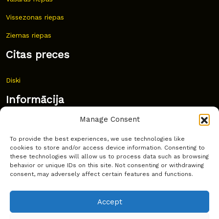
Vissezonas riepas
Ziemas riepas
Citas preces
Diski
Informācija
Manage Consent
Jaunumi
To provide the best experiences, we use technologies like
Bieži uzdoti jautājumi
cookies to store and/or access device information. Consenting to
these technologies will allow us to process data such as browsing
Kur pirkt?
behavior or unique IDs on this site. Not consenting or withdrawing
consent, may adversely affect certain features and functions.
Sīkdatņu politika
Accept