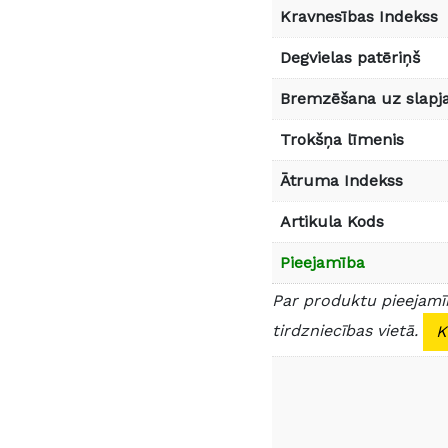
Kravnesības Indekss
Degvielas patēriņš
Bremzēšana uz slapja
Trokšņa līmenis
Ātruma Indekss
Artikula Kods
Pieejamība
Par produktu pieejamīb
tirdzniecības vietā.
K