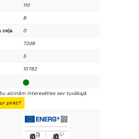
110
B
 ceļa
D
72dB
S
10782
u aicinām interesēties sev tuvākajā
ur pirkt?