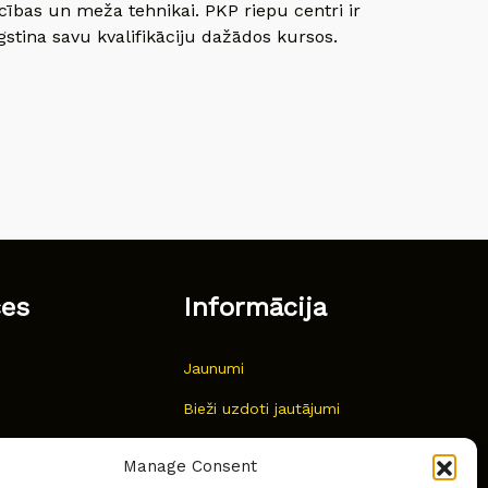
cības un meža tehnikai. PKP riepu centri ir
gstina savu kvalifikāciju dažādos kursos.
ces
Informācija
Jaunumi
Bieži uzdoti jautājumi
Kur pirkt?
Manage Consent