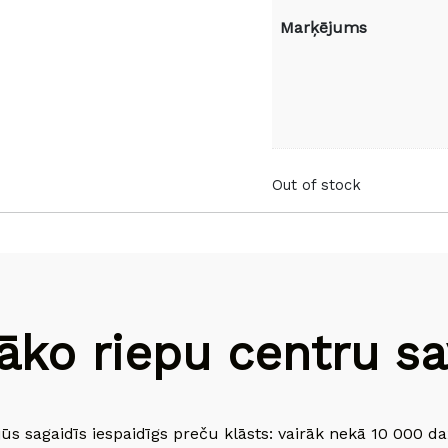
Marķējums
Out of stock
āko riepu centru sav
jūs sagaidīs iespaidīgs preču klāsts: vairāk nekā 10 000 