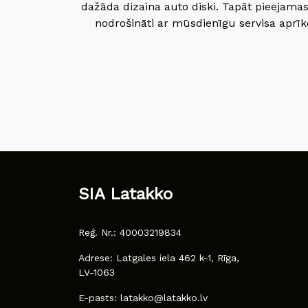
dažāda dizaina auto diski. Tapāt pieejamas
nodrošināti ar mūsdienīgu servisa aprīko
SIA Latakko
Reģ. Nr.: 40003219834
Adrese: Latgales iela 462 k-1, Rīga,
LV-1063
E-pasts: latakko@latakko.lv