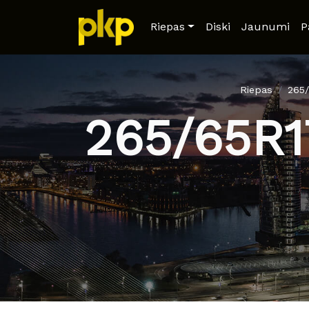
Riepas
Diski
Jaunumi
P
Riepas
265
265/65R1