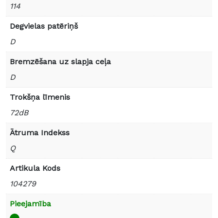
114
Degvielas patēriņš
D
Bremzēšana uz slapja ceļa
D
Trokšņa līmenis
72dB
Ātruma Indekss
Q
Artikula Kods
104279
Pieejamība