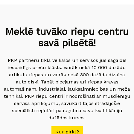
Meklē tuvāko riepu centru
savā pilsētā!
PKP partneru tīkla veikalos un servisos jūs sagaidīs
iespaidīgs preču klāsts: vairāk nekā 10 000 dažādu
artikulu riepas un vairāk nekā 300 dažāda dizaina
auto diski. Tapāt pieejamas arī riepas kravas
automašīnām, industriālai, lauksaimniecības un meža
tehnikai. PKP riepu centri ir nodrošināti ar mūsdienīgu
servisa aprīkojumu, savukārt tajos strādājošie
speciālisti regulāri paaugstina savu kvalifikāciju
dažādos kursos.
Kur pirkt?