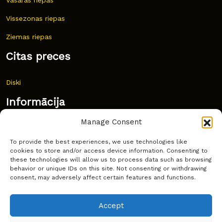
Vissezonas riepas
Ziemas riepas
Citas preces
Diski
Informācija
Manage Consent
Jaunumi
To provide the best experiences, we use technologies like
Bieži uzdoti jautājumi
cookies to store and/or access device information. Consenting to
these technologies will allow us to process data such as browsing
Kur pirkt?
behavior or unique IDs on this site. Not consenting or withdrawing
consent, may adversely affect certain features and functions.
Sīkdatņu politika
Accept