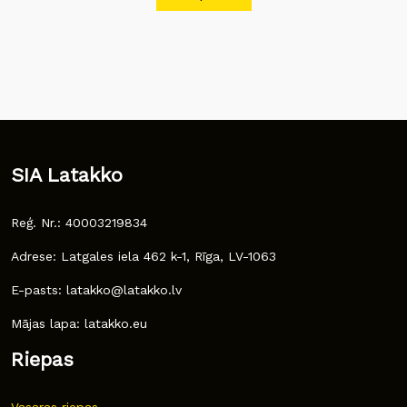
SIA Latakko
Reģ. Nr.: 40003219834
Adrese: Latgales iela 462 k-1, Rīga, LV-1063
E-pasts: latakko@latakko.lv
Mājas lapa: latakko.eu
Riepas
Vasaras riepas