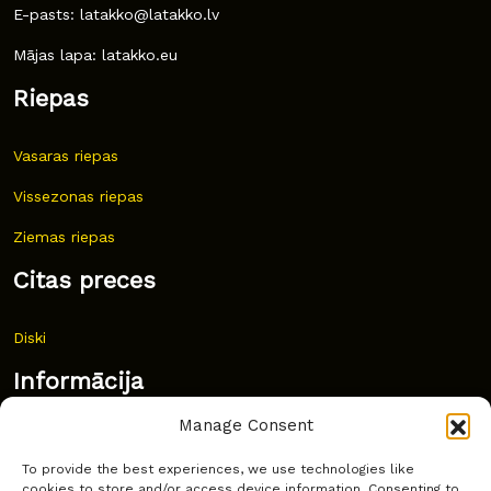
E-pasts: latakko@latakko.lv
Mājas lapa: latakko.eu
Riepas
Vasaras riepas
Vissezonas riepas
Ziemas riepas
Citas preces
Diski
Informācija
Manage Consent
Jaunumi
To provide the best experiences, we use technologies like
Bieži uzdoti jautājumi
cookies to store and/or access device information. Consenting to