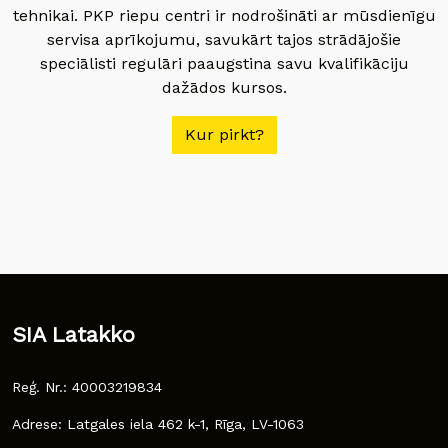
tehnikai. PKP riepu centri ir nodrošināti ar mūsdienīgu
servisa aprīkojumu, savukārt tajos strādājošie
speciālisti regulāri paaugstina savu kvalifikāciju
dažādos kursos.
Kur pirkt?
SIA Latakko
Reģ. Nr.: 40003219834
Adrese: Latgales iela 462 k-1, Rīga, LV-1063