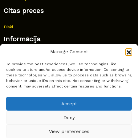
Citas preces
Diski
Informācija
Manage Consent
Jaunumi
To provide the best experiences, we use technologies like
Bieži uzdoti jautājumi
cookies to store and/or access device information. Consenting to
these technologies will allow us to process data such as browsing
Kur pirkt?
behavior or unique IDs on this site. Not consenting or withdrawing
consent, may adversely affect certain features and functions.
Sīkdatņu politika
Accept
Deny
Copyright © Latakko 2024
View preferences