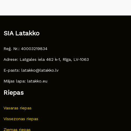
SIA Latakko
Reģ. Nr.: 40003219834
Adrese: Latgales iela 462 k-1, Rīga, LV-1063
E-pasts: latakko@latakko.lv
Mājas lapa: latakko.eu
Riepas
Vasaras riepas
Vissezonas riepas
Ziemas riepas