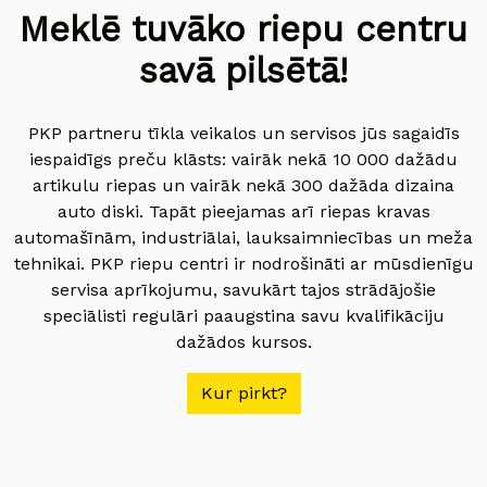
Meklē tuvāko riepu centru
savā pilsētā!
PKP partneru tīkla veikalos un servisos jūs sagaidīs
iespaidīgs preču klāsts: vairāk nekā 10 000 dažādu
artikulu riepas un vairāk nekā 300 dažāda dizaina
auto diski. Tapāt pieejamas arī riepas kravas
automašīnām, industriālai, lauksaimniecības un meža
tehnikai. PKP riepu centri ir nodrošināti ar mūsdienīgu
servisa aprīkojumu, savukārt tajos strādājošie
speciālisti regulāri paaugstina savu kvalifikāciju
dažādos kursos.
Kur pirkt?