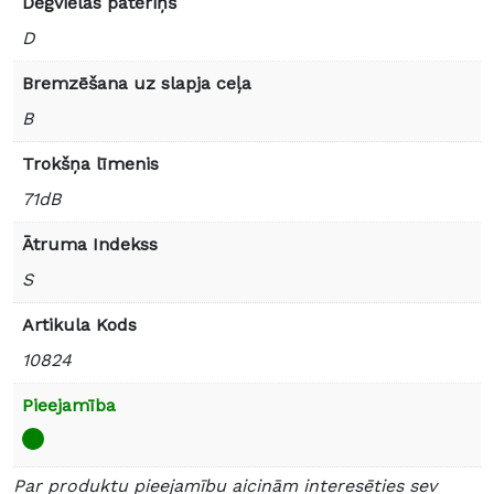
Degvielas patēriņš
D
Bremzēšana uz slapja ceļa
B
Trokšņa līmenis
71dB
Ātruma Indekss
S
Artikula Kods
10824
Pieejamība
Par produktu pieejamību aicinām interesēties sev