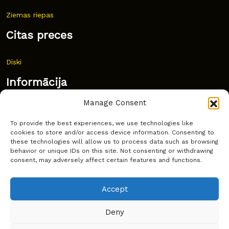
Ziemas riepas
Citas preces
Diski
Informācija
Manage Consent
Jaunumi
To provide the best experiences, we use technologies like
Bieži uzdoti jautājumi
cookies to store and/or access device information. Consenting to
these technologies will allow us to process data such as browsing
Kur pirkt?
behavior or unique IDs on this site. Not consenting or withdrawing
consent, may adversely affect certain features and functions.
Sīkdatņu politika
Accept
Deny