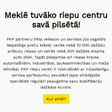
Meklē tuvāko riepu centru
savā pilsētā!
PKP partneru tīkla veikalos un servisos jūs sagaidīs
iespaidīgs preču klāsts: vairāk nekā 10 000 dažādu
artikulu riepas un vairāk nekā 300 dažāda dizaina
auto diski. Tapāt pieejamas arī riepas kravas
automašīnām, industriālai, lauksaimniecības un meža
tehnikai. PKP riepu centri ir nodrošināti ar mūsdienīgu
servisa aprīkojumu, savukārt tajos strādājošie
speciālisti regulāri paaugstina savu kvalifikāciju
dažādos kursos.
Kur pirkt?