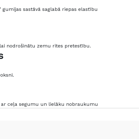
” gumijas sastāvā saglabā riepas elastību
ai nodrošinātu zemu rites pretestību.
s
oksni.
mē ar ceļa segumu un lielāku nobraukumu