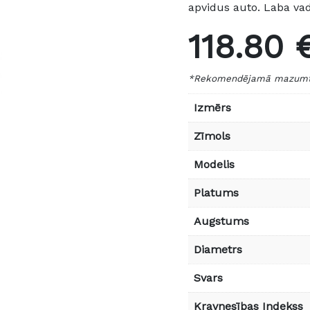
apvidus auto. Laba va
118.80 
*Rekomendējamā mazumtir
Izmērs
Zīmols
Modelis
Platums
Augstums
Diametrs
Svars
Kravnesības Indekss