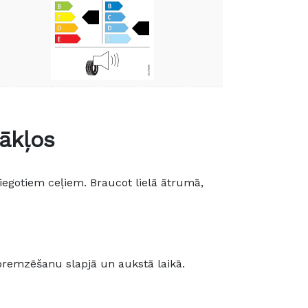
ākļos
iegotiem ceļiem. Braucot lielā ātrumā,
 bremzēšanu slapjā un aukstā laikā.