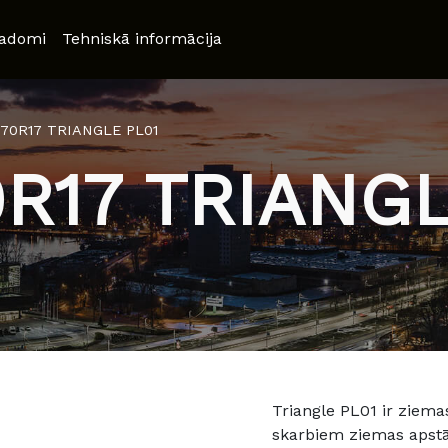
adomi
Tehniskā informācija
/70R17 TRIANGLE PL01
0R17 TRIANGL
Triangle PL01 ir ziema
skarbiem ziemas apstā