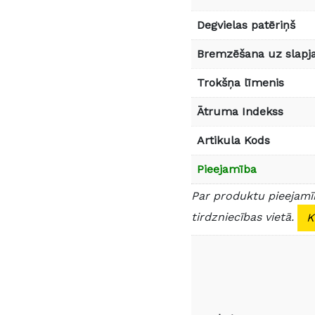
Degvielas patēriņš
Bremzēšana uz slapja
Trokšņa līmenis
Ātruma Indekss
Artikula Kods
Pieejamība
Par produktu pieejamīb
tirdzniecības vietā.
K