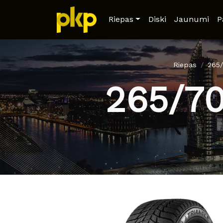
Riepas
Diski
Jaunumi
P
Riepas
265
265/7