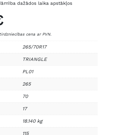
dāmība dažādos laika apstākļos
€
dzniecības cena ar PVN.
265/70R17
TRIANGLE
PL01
265
70
17
18.140 kg
115