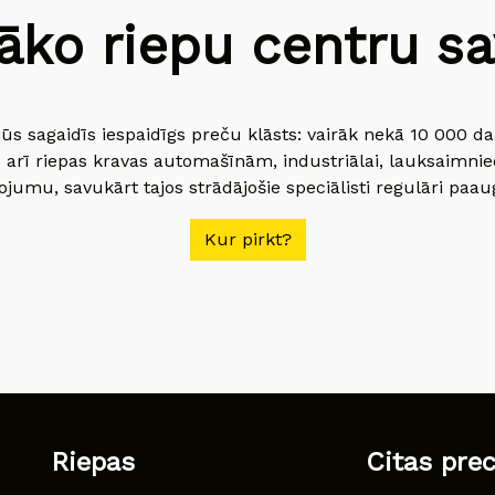
āko riepu centru sav
jūs sagaidīs iespaidīgs preču klāsts: vairāk nekā 10 000 
 arī riepas kravas automašīnām, industriālai, lauksaimnie
jumu, savukārt tajos strādājošie speciālisti regulāri paau
Kur pirkt?
Riepas
Citas pre