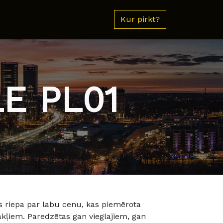
Kur pirkt?
E PL01
s riepa par labu cenu, kas piemērota
kļiem. Paredzētas gan vieglajiem, gan