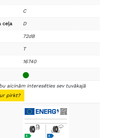
C
 ceļa
D
72dB
T
16740
u aicinām interesēties sev tuvākajā
ur pirkt?