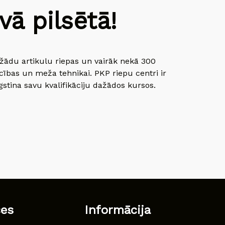
ā pilsētā!
dažādu artikulu riepas un vairāk nekā 300
cības un meža tehnikai. PKP riepu centri ir
gstina savu kvalifikāciju dažādos kursos.
ces
Informācija