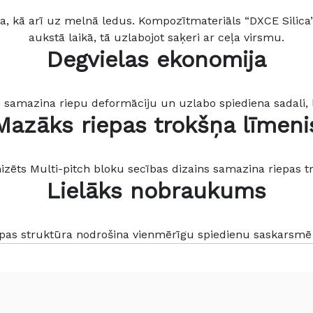
a, kā arī uz melnā ledus. Kompozītmateriāls “DXCE Silica
aukstā laikā, tā uzlabojot saķeri ar ceļa virsmu.
Degvielas ekonomija
 samazina riepu deformāciju un uzlabo spiediena sadali, l
Mazāks riepas trokšņa līmeni
izēts Multi-pitch bloku secības dizains samazina riepas tr
Lielāks nobraukums
epas struktūra nodrošina vienmērīgu spiedienu saskars