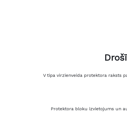
Droš
V tipa virzienveida protektora raksts
Protektora bloku izvietojums un au