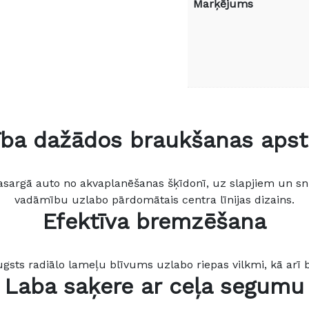
Marķējums
ība dažādos braukšanas apst
 pasargā auto no akvaplanēšanas šķīdonī, uz slapjiem un sn
vadāmību uzlabo pārdomātais centra līnijas dizains.
Efektīva bremzēšana
gsts radiālo lameļu blīvums uzlabo riepas vilkmi, kā arī
Laba saķere ar ceļa segumu