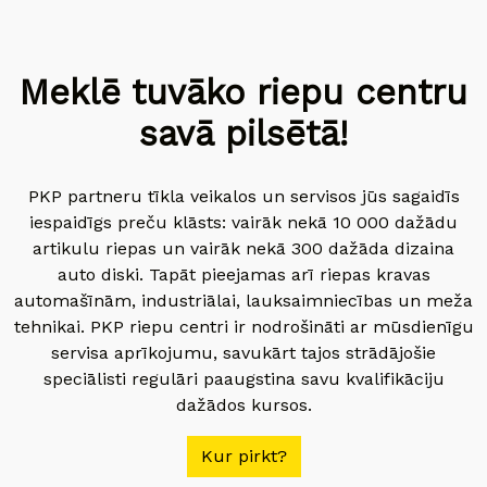
Meklē tuvāko riepu centru
savā pilsētā!
PKP partneru tīkla veikalos un servisos jūs sagaidīs
iespaidīgs preču klāsts: vairāk nekā 10 000 dažādu
artikulu riepas un vairāk nekā 300 dažāda dizaina
auto diski. Tapāt pieejamas arī riepas kravas
automašīnām, industriālai, lauksaimniecības un meža
tehnikai. PKP riepu centri ir nodrošināti ar mūsdienīgu
servisa aprīkojumu, savukārt tajos strādājošie
speciālisti regulāri paaugstina savu kvalifikāciju
dažādos kursos.
Kur pirkt?