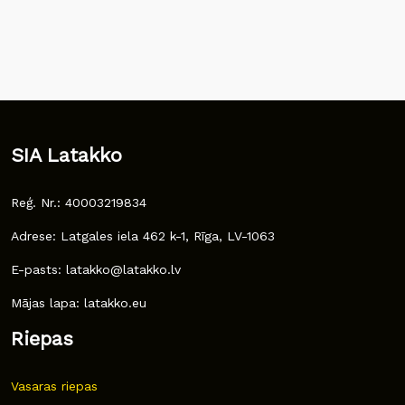
SIA Latakko
Reģ. Nr.: 40003219834
Adrese: Latgales iela 462 k-1, Rīga, LV-1063
E-pasts: latakko@latakko.lv
Mājas lapa: latakko.eu
Riepas
Vasaras riepas