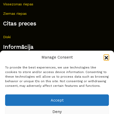
Vissezonas riepas
Ziemas riepas
Citas preces
Diski
Informācija
Manage Consent
Jaunumi
To provide the best experiences, we use technologies like
Bieži uzdoti jautājumi
cookies to store and/or access device information. Consenting to
these technologies will allow us to process data such as browsing
Kur pirkt?
behavior or unique IDs on this site. Not consenting or withdrawing
consent, may adversely affect certain features and functions.
Sīkdatņu politika
Accept
Deny