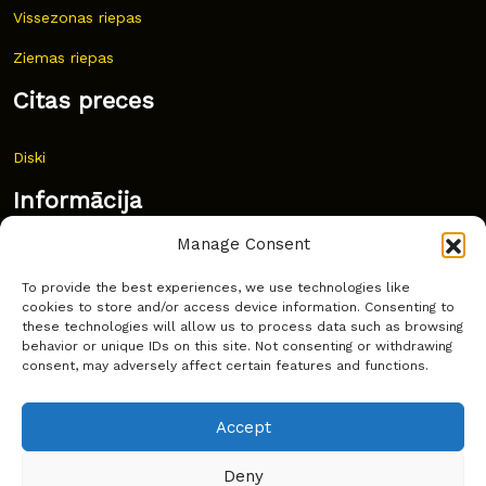
Vissezonas riepas
Ziemas riepas
Citas preces
Diski
Informācija
Manage Consent
Jaunumi
To provide the best experiences, we use technologies like
Bieži uzdoti jautājumi
cookies to store and/or access device information. Consenting to
these technologies will allow us to process data such as browsing
Kur pirkt?
behavior or unique IDs on this site. Not consenting or withdrawing
consent, may adversely affect certain features and functions.
Sīkdatņu politika
Accept
Deny