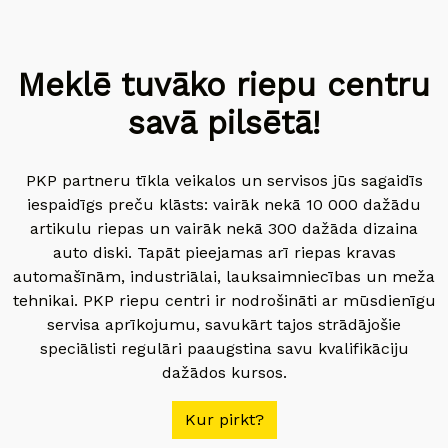
Meklē tuvāko riepu centru
savā pilsētā!
PKP partneru tīkla veikalos un servisos jūs sagaidīs
iespaidīgs preču klāsts: vairāk nekā 10 000 dažādu
artikulu riepas un vairāk nekā 300 dažāda dizaina
auto diski. Tapāt pieejamas arī riepas kravas
automašīnām, industriālai, lauksaimniecības un meža
tehnikai. PKP riepu centri ir nodrošināti ar mūsdienīgu
servisa aprīkojumu, savukārt tajos strādājošie
speciālisti regulāri paaugstina savu kvalifikāciju
dažādos kursos.
Kur pirkt?