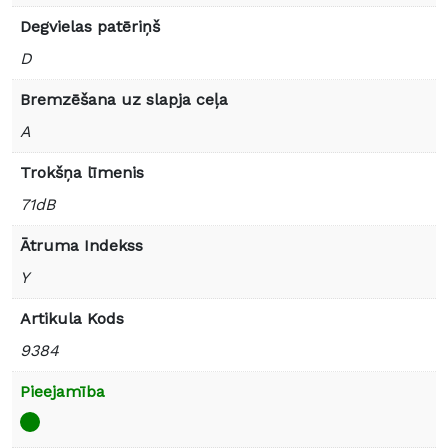
Degvielas patēriņš
D
Bremzēšana uz slapja ceļa
A
Trokšņa līmenis
71dB
Ātruma Indekss
Y
Artikula Kods
9384
Pieejamība