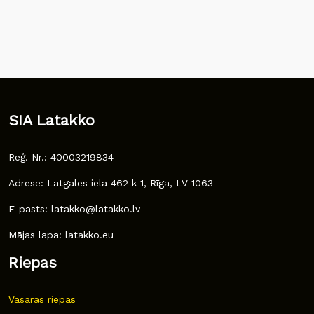
SIA Latakko
Reģ. Nr.: 40003219834
Adrese: Latgales iela 462 k-1, Rīga, LV-1063
E-pasts: latakko@latakko.lv
Mājas lapa: latakko.eu
Riepas
Vasaras riepas