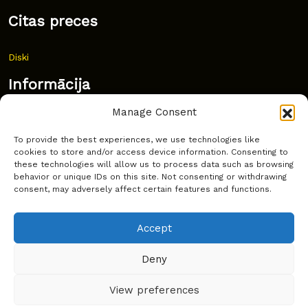
Citas preces
Diski
Informācija
Manage Consent
Jaunumi
To provide the best experiences, we use technologies like
Bieži uzdoti jautājumi
cookies to store and/or access device information. Consenting to
these technologies will allow us to process data such as browsing
Kur pirkt?
behavior or unique IDs on this site. Not consenting or withdrawing
consent, may adversely affect certain features and functions.
Sīkdatņu politika
Accept
Deny
Copyright © Latakko 2024
View preferences