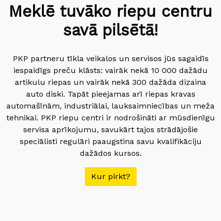
Meklē tuvāko riepu centru
savā pilsētā!
PKP partneru tīkla veikalos un servisos jūs sagaidīs
iespaidīgs preču klāsts: vairāk nekā 10 000 dažādu
artikulu riepas un vairāk nekā 300 dažāda dizaina
auto diski. Tapāt pieejamas arī riepas kravas
automašīnām, industriālai, lauksaimniecības un meža
tehnikai. PKP riepu centri ir nodrošināti ar mūsdienīgu
servisa aprīkojumu, savukārt tajos strādājošie
speciālisti regulāri paaugstina savu kvalifikāciju
dažādos kursos.
Kur pirkt?