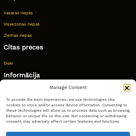
Vasaras riepas
Vissezonas riepas
Ziemas riepas
Citas preces
Diski
Informācija
Manage Consent
Jaunumi
To provide the best experiences, we use technologies like
Bieži uzdoti jautājumi
cookies to store and/or access device information. Consenting to
these technologies will allow us to process data such as browsing
Kur pirkt?
behavior or unique IDs on this site. Not consenting or withdrawing
consent, may adversely affect certain features and functions.
Sīkdatņu politika