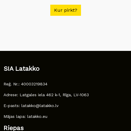
Kur pirkt?
SIA Latakko
Reģ. Nr.: 40003219834
Adrese: Latgales iela 462 k-1, Rīga, LV-1063
E-pasts: latakko@latakko.lv
Mājas lapa: latakko.eu
Riepas