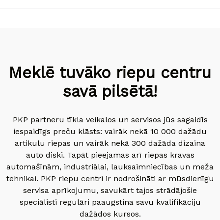
Meklē tuvāko riepu centru
savā pilsētā!
PKP partneru tīkla veikalos un servisos jūs sagaidīs
iespaidīgs preču klāsts: vairāk nekā 10 000 dažādu
artikulu riepas un vairāk nekā 300 dažāda dizaina
auto diski. Tapāt pieejamas arī riepas kravas
automašīnām, industriālai, lauksaimniecības un meža
tehnikai. PKP riepu centri ir nodrošināti ar mūsdienīgu
servisa aprīkojumu, savukārt tajos strādājošie
speciālisti regulāri paaugstina savu kvalifikāciju
dažādos kursos.