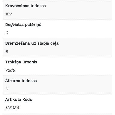
Kravnesības Indekss
102
Degvielas patēriņš
C
Bremzēšana uz slapja ceļa
B
Trokšņa līmenis
72dB
Ātruma Indekss
H
Artikula Kods
126386