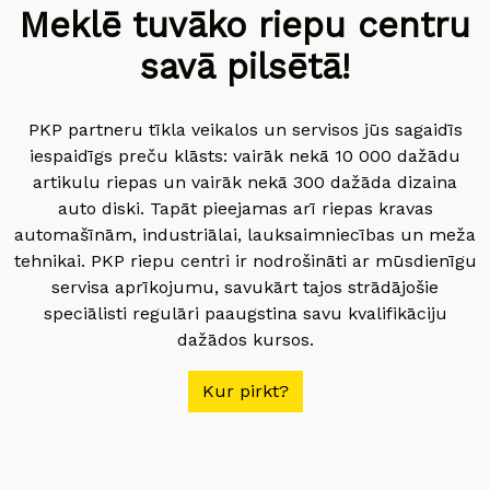
Meklē tuvāko riepu centru
savā pilsētā!
PKP partneru tīkla veikalos un servisos jūs sagaidīs
iespaidīgs preču klāsts: vairāk nekā 10 000 dažādu
artikulu riepas un vairāk nekā 300 dažāda dizaina
auto diski. Tapāt pieejamas arī riepas kravas
automašīnām, industriālai, lauksaimniecības un meža
tehnikai. PKP riepu centri ir nodrošināti ar mūsdienīgu
servisa aprīkojumu, savukārt tajos strādājošie
speciālisti regulāri paaugstina savu kvalifikāciju
dažādos kursos.
Kur pirkt?