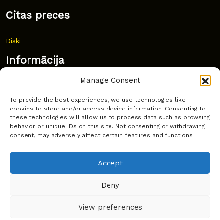
Citas preces
Diski
Informācija
Manage Consent
Jaunumi
To provide the best experiences, we use technologies like
Bieži uzdoti jautājumi
cookies to store and/or access device information. Consenting to
these technologies will allow us to process data such as browsing
Kur pirkt?
behavior or unique IDs on this site. Not consenting or withdrawing
consent, may adversely affect certain features and functions.
Sīkdatņu politika
Accept
Deny
Copyright © Latakko 2024
View preferences