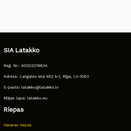
SIA Latakko
Reģ. Nr.: 40003219834
Adrese: Latgales iela 462 k-1, Rīga, LV-1063
E-pasts: latakko@latakko.lv
Mājas lapa: latakko.eu
Riepas
Vasaras riepas