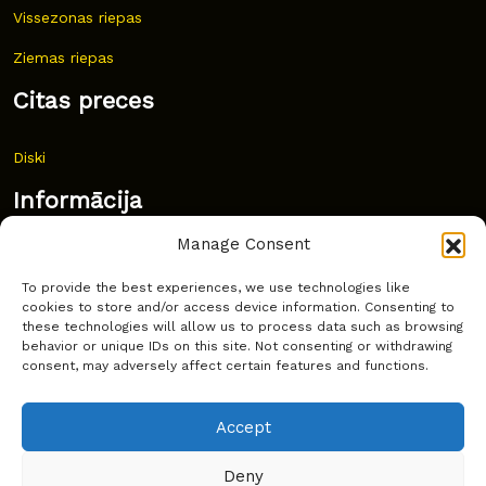
Vissezonas riepas
Ziemas riepas
Citas preces
Diski
Informācija
Manage Consent
Jaunumi
To provide the best experiences, we use technologies like
Bieži uzdoti jautājumi
cookies to store and/or access device information. Consenting to
these technologies will allow us to process data such as browsing
Kur pirkt?
behavior or unique IDs on this site. Not consenting or withdrawing
consent, may adversely affect certain features and functions.
Sīkdatņu politika
Accept
Deny