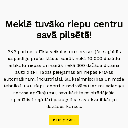
Meklē tuvāko riepu centru
savā pilsētā!
PKP partneru tīkla veikalos un servisos jūs sagaidīs
iespaidīgs preču klāsts: vairāk nekā 10 000 dažādu
artikulu riepas un vairāk nekā 300 dažāda dizaina
auto diski. Tapāt pieejamas arī riepas kravas
automašīnām, industriālai, lauksaimniecības un meža
tehnikai. PKP riepu centri ir nodrošināti ar mūsdienīgu
servisa aprīkojumu, savukārt tajos strādājošie
speciālisti regulāri paaugstina savu kvalifikāciju
dažādos kursos.
Kur pirkt?