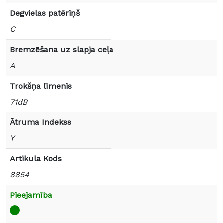
Degvielas patēriņš
C
Bremzēšana uz slapja ceļa
A
Trokšņa līmenis
71dB
Ātruma Indekss
Y
Artikula Kods
8854
Pieejamība