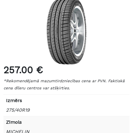
257.00 €
*Rekomendējamā mazumtirdzniecības cena ar PVN. Faktiskā
cena dīleru centros var atšķirties.
Izmērs
275/40R19
Zīmols
MICHELIN