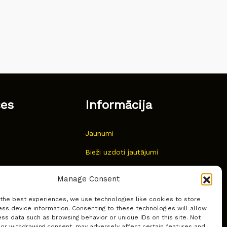
ces
Informācija
Jaunumi
Bieži uzdoti jautājumi
Kur pirkt?
Manage Consent
Sīkdatņu politika
 the best experiences, we use technologies like cookies to store
ss device information. Consenting to these technologies will allow
ss data such as browsing behavior or unique IDs on this site. Not
 or withdrawing consent, may adversely affect certain features and