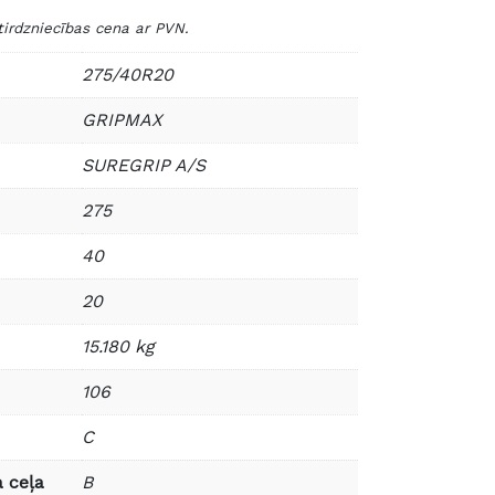
dzniecības cena ar PVN.
275/40R20
GRIPMAX
SUREGRIP A/S
275
40
20
15.180 kg
106
C
 ceļa
B