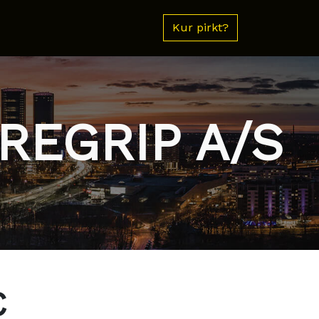
Kur pirkt?
REGRIP A/S
€