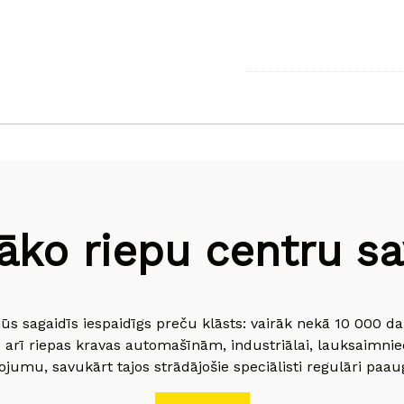
āko riepu centru sav
jūs sagaidīs iespaidīgs preču klāsts: vairāk nekā 10 000 
 arī riepas kravas automašīnām, industriālai, lauksaimnie
jumu, savukārt tajos strādājošie speciālisti regulāri paau