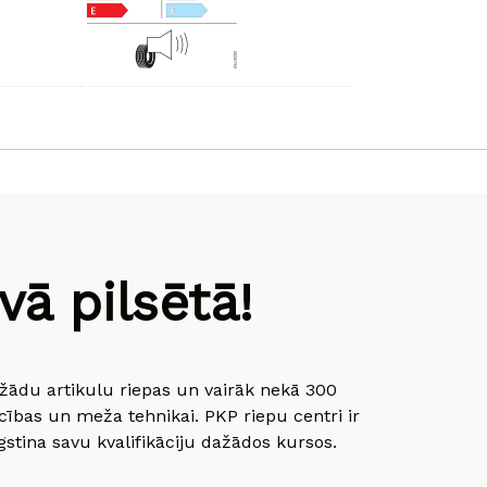
ā pilsētā!
dažādu artikulu riepas un vairāk nekā 300
cības un meža tehnikai. PKP riepu centri ir
gstina savu kvalifikāciju dažādos kursos.