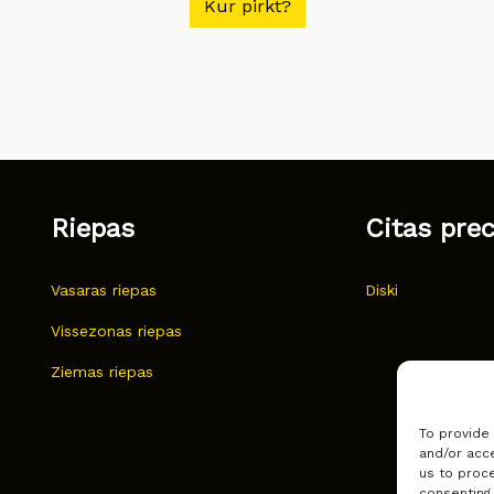
Kur pirkt?
Riepas
Citas pre
Vasaras riepas
Diski
Vissezonas riepas
Ziemas riepas
To provide
and/or acce
us to proce
consenting