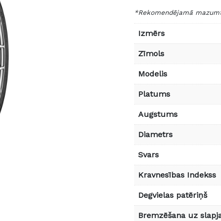
*Rekomendējamā mazumtir
Izmērs
Zīmols
Modelis
Platums
Augstums
Diametrs
Svars
Kravnesības Indekss
Degvielas patēriņš
Bremzēšana uz slapja