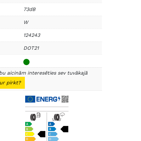
73dB
W
124243
DOT21
u aicinām interesēties sev tuvākajā
ur pirkt?