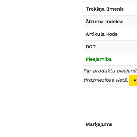
Trokšņa līmenis
Ātruma Indekss
Artikula Kods
DOT
Pieejamība
Par produktu pieejamīb
tirdzniecības vietā.
K
Marķējums