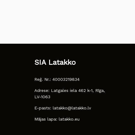
SIA Latakko
Reģ. Nr.: 40003219834
Adrese: Latgales iela 462 k-1, Rīga,
LV-1063
E-pasts: latakko@latakko.lv
Mājas lapa: latakko.eu