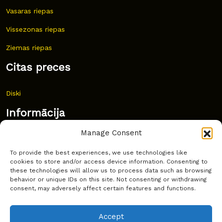
Vasaras riepas
Vissezonas riepas
Ziemas riepas
Citas preces
Diski
Informācija
Manage Consent
Jaunumi
To provide the best experiences, we use technologies like
Bieži uzdoti jautājumi
cookies to store and/or access device information. Consenting to
these technologies will allow us to process data such as browsing
Kur pirkt?
behavior or unique IDs on this site. Not consenting or withdrawing
consent, may adversely affect certain features and functions.
Sīkdatņu politika
Accept