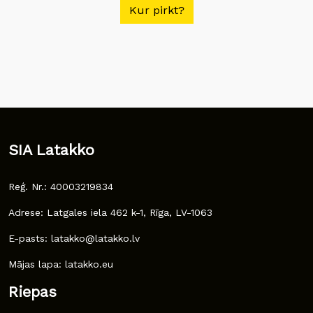
Kur pirkt?
SIA Latakko
Reģ. Nr.: 40003219834
Adrese: Latgales iela 462 k-1, Rīga, LV-1063
E-pasts: latakko@latakko.lv
Mājas lapa: latakko.eu
Riepas