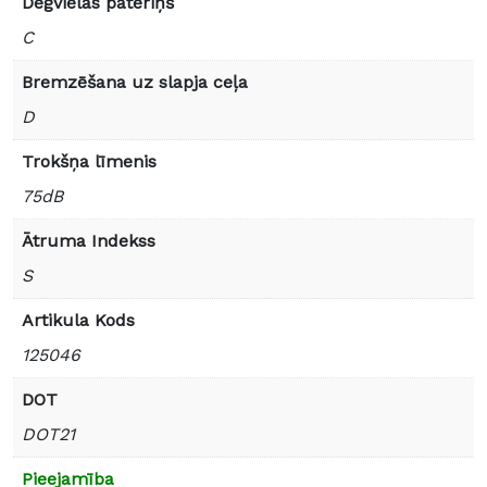
Degvielas patēriņš
C
Bremzēšana uz slapja ceļa
D
Trokšņa līmenis
75dB
Ātruma Indekss
S
Artikula Kods
125046
DOT
DOT21
Pieejamība