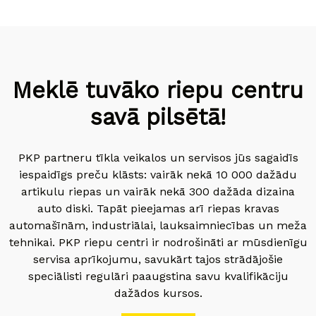
Meklē tuvāko riepu centru
savā pilsētā!
PKP partneru tīkla veikalos un servisos jūs sagaidīs
iespaidīgs preču klāsts: vairāk nekā 10 000 dažādu
artikulu riepas un vairāk nekā 300 dažāda dizaina
auto diski. Tapāt pieejamas arī riepas kravas
automašīnām, industriālai, lauksaimniecības un meža
tehnikai. PKP riepu centri ir nodrošināti ar mūsdienīgu
servisa aprīkojumu, savukārt tajos strādājošie
speciālisti regulāri paaugstina savu kvalifikāciju
dažādos kursos.