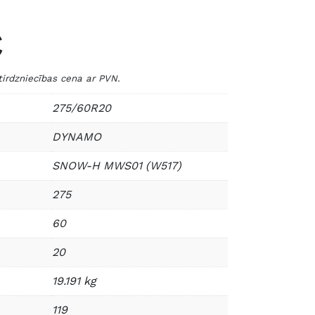
€
dzniecības cena ar PVN.
275/60R20
DYNAMO
SNOW-H MWS01 (W517)
275
60
20
19.191 kg
119