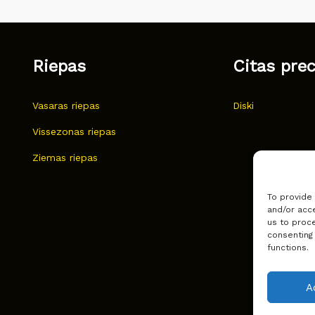
Riepas
Citas pre
Vasaras riepas
Diski
Vissezonas riepas
Ziemas riepas
To provide
and/or acce
us to proce
consenting
functions.
A