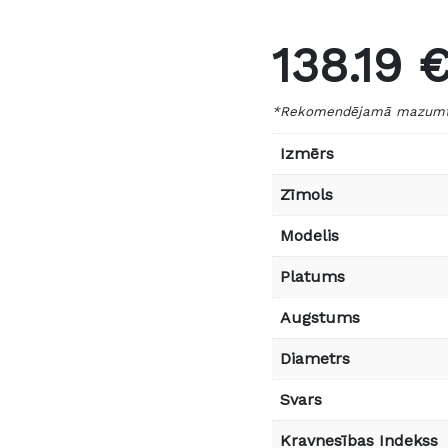
138.19 
*Rekomendējamā mazumtir
Izmērs
Zīmols
Modelis
Platums
Augstums
Diametrs
Svars
Kravnesības Indekss