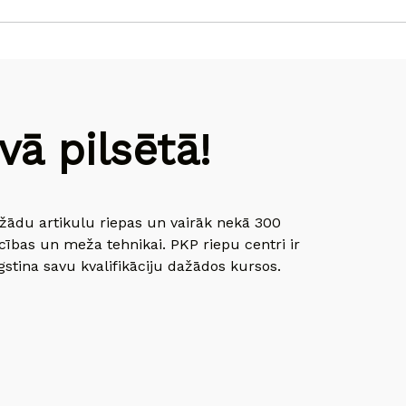
ā pilsētā!
dažādu artikulu riepas un vairāk nekā 300
cības un meža tehnikai. PKP riepu centri ir
gstina savu kvalifikāciju dažādos kursos.