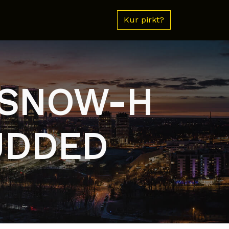
Kur pirkt?
 SNOW-H
UDDED