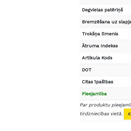
Degvielas patēriņš
Bremzēšana uz slapja
Trokšņa līmenis
Ātruma Indekss
Artikula Kods
DOT
Citas īpašības
Pieejamība
Par produktu pieejamīb
tirdzniecības vietā.
K