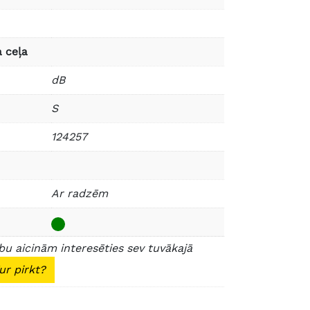
 ceļa
dB
S
124257
Ar radzēm
u aicinām interesēties sev tuvākajā
ur pirkt?