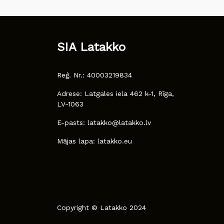
SIA Latakko
Reģ. Nr.: 40003219834
Adrese: Latgales iela 462 k-1, Rīga,
LV-1063
E-pasts: latakko@latakko.lv
Mājas lapa: latakko.eu
Copyright © Latakko 2024