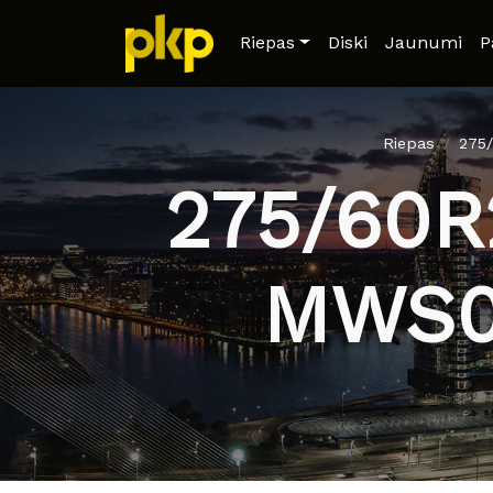
Riepas
Diski
Jaunumi
P
Riepas
275
275/60
MWS0