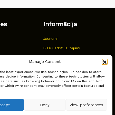
ces
Informācija
Jaunumi
Bieži uzdoti jautājumi
Kur pirkt?
Manage Consent
Sīkdatņu politika
 the best experiences, we use technologies like cookies to store
ss device information. Consenting to these technologies will allow
ss data such as browsing behavior or unique IDs on this site. Not
 or withdrawing consent, may adversely affect certain features and
ccept
Deny
View preferences