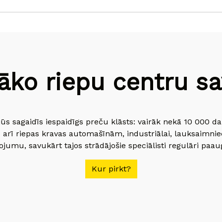
āko riepu centru sav
jūs sagaidīs iespaidīgs preču klāsts: vairāk nekā 10 000 
 arī riepas kravas automašīnām, industriālai, lauksaimnie
jumu, savukārt tajos strādājošie speciālisti regulāri paau
Kur pirkt?