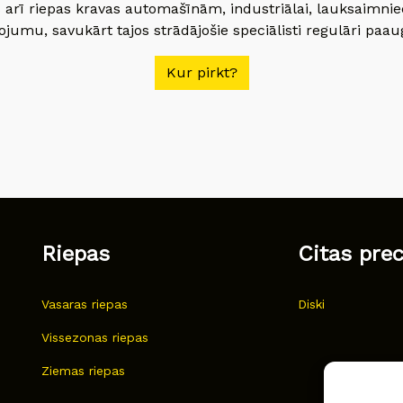
 arī riepas kravas automašīnām, industriālai, lauksaimnie
jumu, savukārt tajos strādājošie speciālisti regulāri paau
Kur pirkt?
Riepas
Citas pre
Vasaras riepas
Diski
Vissezonas riepas
Ziemas riepas