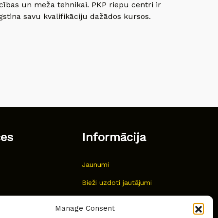
cības un meža tehnikai. PKP riepu centri ir
gstina savu kvalifikāciju dažādos kursos.
ces
Informācija
Jaunumi
Bieži uzdoti jautājumi
Kur pirkt?
Manage Consent