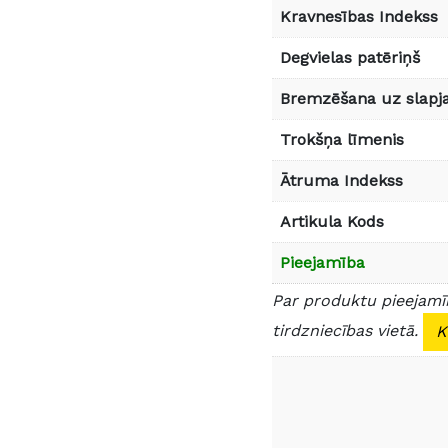
Kravnesības Indekss
Degvielas patēriņš
Bremzēšana uz slapja
Trokšņa līmenis
Ātruma Indekss
Artikula Kods
Pieejamība
Par produktu pieejamīb
tirdzniecības vietā.
K