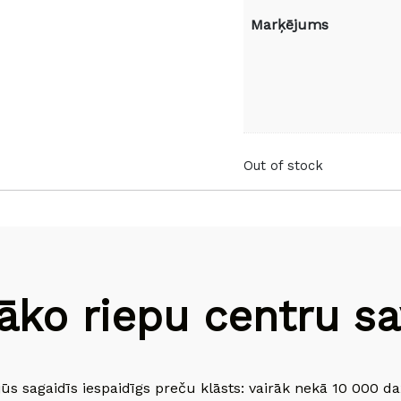
Marķējums
Out of stock
āko riepu centru sav
jūs sagaidīs iespaidīgs preču klāsts: vairāk nekā 10 000 