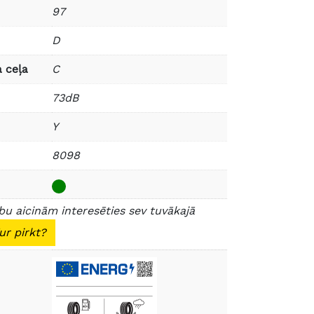
97
D
 ceļa
C
73dB
Y
8098
u aicinām interesēties sev tuvākajā
ur pirkt?