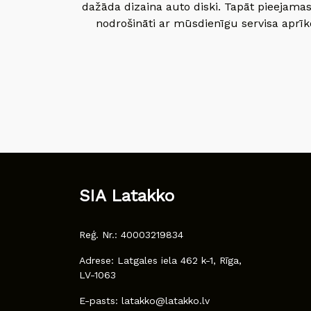
dažāda dizaina auto diski. Tapāt pieejamas
nodrošināti ar mūsdienīgu servisa aprīko
SIA Latakko
Reģ. Nr.: 40003219834
Adrese: Latgales iela 462 k-1, Rīga,
LV-1063
E-pasts: latakko@latakko.lv