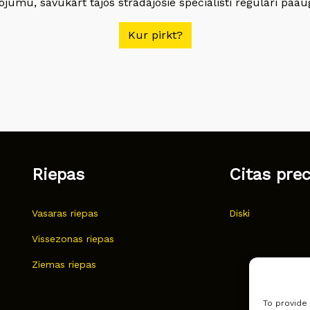
jumu, savukārt tajos strādājošie speciālisti regulāri paau
Kur pirkt?
Riepas
Citas pre
Vasaras riepas
Diski
Vissezonas riepas
Ziemas riepas
To provide