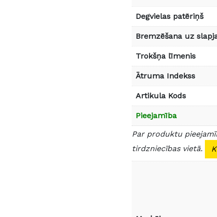
Degvielas patēriņš
Bremzēšana uz slapja
Trokšņa līmenis
Ātruma Indekss
Artikula Kods
Pieejamība
Par produktu pieejamīb
tirdzniecības vietā.
K