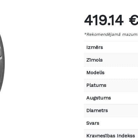
419.14 
*Rekomendējamā mazumtir
Izmērs
Zīmols
Modelis
Platums
Augstums
Diametrs
Svars
Kravnesības Indekss