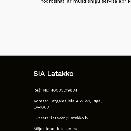
nodrošināti ar mūsdienīgu servisa aprīko
SIA Latakko
Reģ. Nr.: 40003219834
Adrese: Latgales iela 462 k-1, Rīga,
LV-1063
E-pasts: latakko@latakko.lv
Mājas lapa: latakko.eu