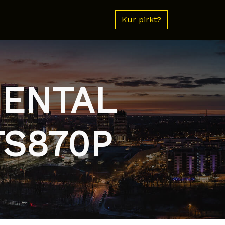
Kur pirkt?
NENTAL
S870P