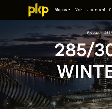
Riepas
Diski
Jaunumi
P
Riepas
285
285/3
WINT