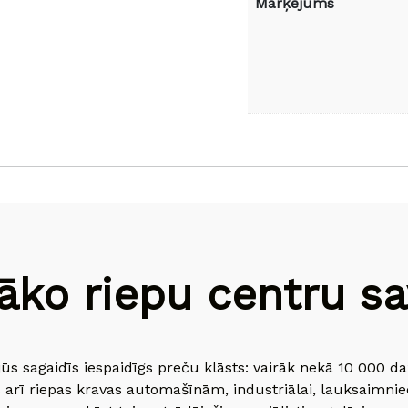
Marķējums
āko riepu centru sav
jūs sagaidīs iespaidīgs preču klāsts: vairāk nekā 10 000 
 arī riepas kravas automašīnām, industriālai, lauksaimnie