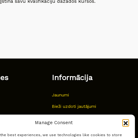
gstina savu kvalifikāciju dažādos kursos.
ces
Informācija
Jaunumi
Bieži uzdoti jautājumi
Kur pirkt?
Manage Consent
Sīkdatņu politika
 the best experiences, we use technologies like cookies to store