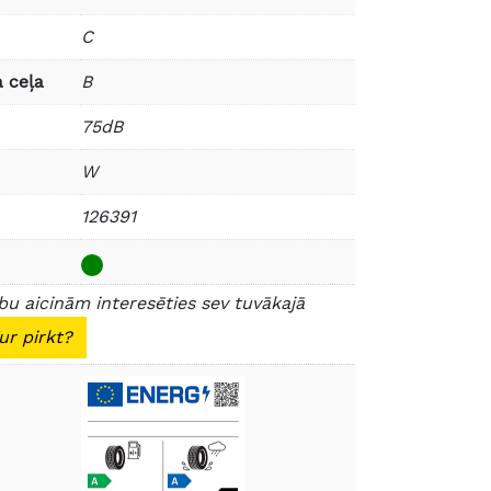
C
 ceļa
B
75dB
W
126391
u aicinām interesēties sev tuvākajā
ur pirkt?