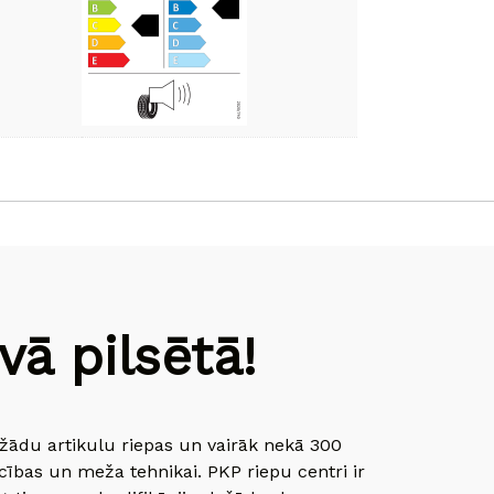
ā pilsētā!
dažādu artikulu riepas un vairāk nekā 300
cības un meža tehnikai. PKP riepu centri ir