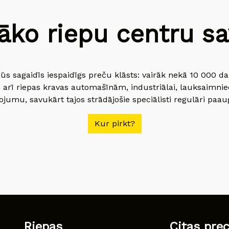
āko riepu centru sav
jūs sagaidīs iespaidīgs preču klāsts: vairāk nekā 10 000 
 arī riepas kravas automašīnām, industriālai, lauksaimnie
jumu, savukārt tajos strādājošie speciālisti regulāri paau
Kur pirkt?
Riepas
Citas pre