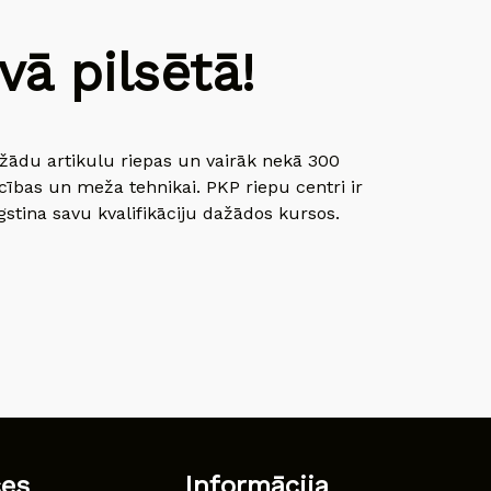
ā pilsētā!
dažādu artikulu riepas un vairāk nekā 300
cības un meža tehnikai. PKP riepu centri ir
gstina savu kvalifikāciju dažādos kursos.
ces
Informācija