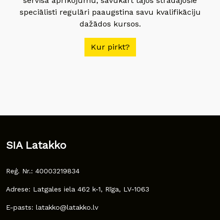
servisa aprīkojumu, savukārt tajos strādājošie
speciālisti regulāri paaugstina savu kvalifikāciju
dažādos kursos.
Kur pirkt?
SIA Latakko
Reģ. Nr.: 40003219834
Adrese: Latgales iela 462 k-1, Rīga, LV-1063
E-pasts: latakko@latakko.lv