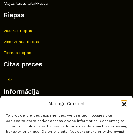
Mājas lapa: latakko.eu
Riepas
Vasaras riepas
Vissezonas riepas
Ziemas riepas
Citas preces
Diski
Informācija
Manage Consent
Jaunumi
To provide the best experiences, we use technologies like
Bieži uzdoti jautājumi
cookies to store and/or access device information. Consenting to
these technologies will allow us to process data such as browsing
Kur pirkt?
behavior or unique IDs on this site. Not consenting or withdrawing