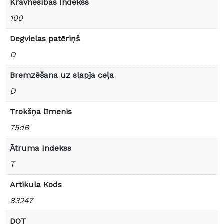
Kravnesības Indekss
100
Degvielas patēriņš
D
Bremzēšana uz slapja ceļa
D
Trokšņa līmenis
75dB
Ātruma Indekss
T
Artikula Kods
83247
DOT