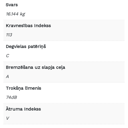
Svars
16.144 kg
Kravnesības Indekss
113
Degvielas patēriņš
C
Bremzēšana uz slapja ceļa
A
Trokšņa līmenis
74dB
Ātruma Indekss
V