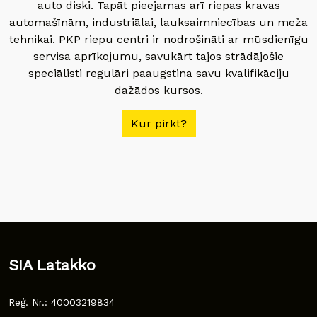
auto diski. Tapāt pieejamas arī riepas kravas
automašīnām, industriālai, lauksaimniecības un meža
tehnikai. PKP riepu centri ir nodrošināti ar mūsdienīgu
servisa aprīkojumu, savukārt tajos strādājošie
speciālisti regulāri paaugstina savu kvalifikāciju
dažādos kursos.
Kur pirkt?
SIA Latakko
Reģ. Nr.: 40003219834