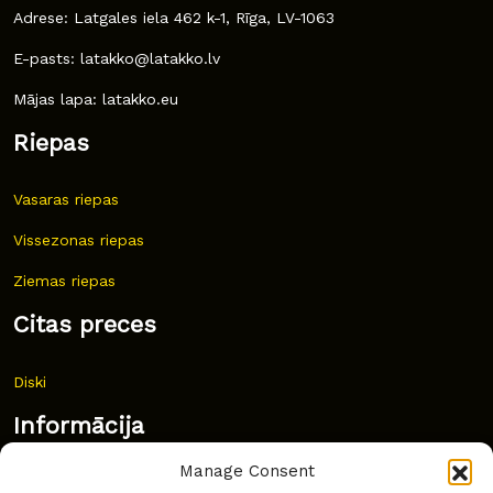
Adrese: Latgales iela 462 k-1, Rīga, LV-1063
E-pasts: latakko@latakko.lv
Mājas lapa: latakko.eu
Riepas
Vasaras riepas
Vissezonas riepas
Ziemas riepas
Citas preces
Diski
Informācija
Manage Consent
Jaunumi