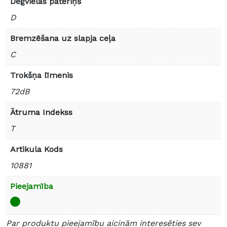
Degvielas patēriņš
D
Bremzēšana uz slapja ceļa
C
Trokšņa līmenis
72dB
Ātruma Indekss
T
Artikula Kods
10881
Pieejamība
Par produktu pieejamību aicinām interesēties sev