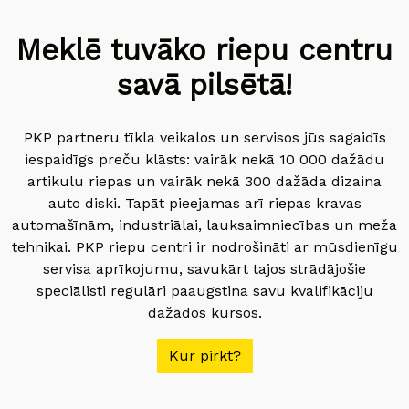
Meklē tuvāko riepu centru
savā pilsētā!
PKP partneru tīkla veikalos un servisos jūs sagaidīs
iespaidīgs preču klāsts: vairāk nekā 10 000 dažādu
artikulu riepas un vairāk nekā 300 dažāda dizaina
auto diski. Tapāt pieejamas arī riepas kravas
automašīnām, industriālai, lauksaimniecības un meža
tehnikai. PKP riepu centri ir nodrošināti ar mūsdienīgu
servisa aprīkojumu, savukārt tajos strādājošie
speciālisti regulāri paaugstina savu kvalifikāciju
dažādos kursos.
Kur pirkt?