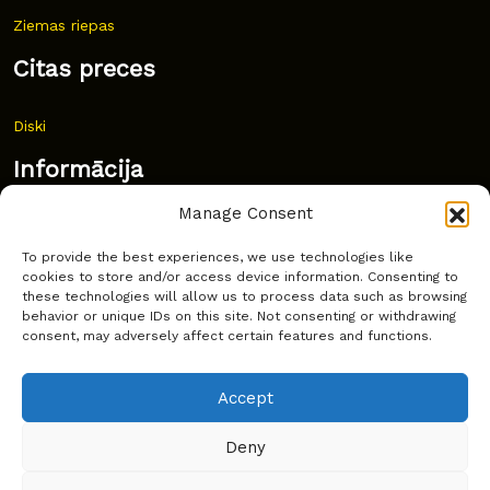
Ziemas riepas
Citas preces
Diski
Informācija
Manage Consent
Jaunumi
To provide the best experiences, we use technologies like
Bieži uzdoti jautājumi
cookies to store and/or access device information. Consenting to
these technologies will allow us to process data such as browsing
Kur pirkt?
behavior or unique IDs on this site. Not consenting or withdrawing
consent, may adversely affect certain features and functions.
Sīkdatņu politika
Accept
Deny