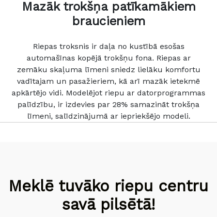
Mazāk trokšņa patīkamākiem
braucieniem
Riepas troksnis ir daļa no kustībā esošas
automašīnas kopējā trokšņu fona. Riepas ar
zemāku skaļuma līmeni sniedz lielāku komfortu
vadītajam un pasažieriem, kā arī mazāk ietekmē
apkārtējo vidi. Modelējot riepu ar datorprogrammas
palīdzību, ir izdevies par 28% samazināt trokšņa
līmeni, salīdzinājumā ar iepriekšējo modeli.
Meklē tuvāko riepu centru
savā pilsētā!