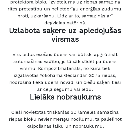
protektora bloku izvietojums uz riepas samazina
rites pretestību un nelietderīgu enerģijas zudumu,
proti, uzkaršanu. Līdz ar to, samazinās arī
degvielas patēriņš.
Uzlabota saķere uz apledojušas
virsmas
Virs ledus esošais ūdens var būtiski apgrūtināt
automašīnas vadību, jo tā sāk slīdēt pa ūdens
virsmu. Kompozītmateriāls, no kura tiek
izgatavotas Yokohama Geolandar G075 riepas,
nodrošina liekā ūdens novadi un ciešu saķeri tieši
ar ceļa segumu vai ledu.
Lielāks nobraukums
Cieši novietotās trīskāršās 3D lameles samazina
riepas bloku nevienmērīgu nodilumu, tā palielinot
kalpošanas laiku un nobraukumu.