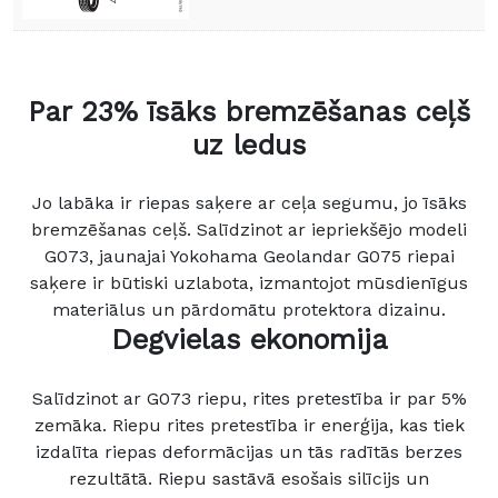
Par 23% īsāks bremzēšanas ceļš
uz ledus
Jo labāka ir riepas saķere ar ceļa segumu, jo īsāks
bremzēšanas ceļš. Salīdzinot ar iepriekšējo modeli
G073, jaunajai Yokohama Geolandar G075 riepai
saķere ir būtiski uzlabota, izmantojot mūsdienīgus
materiālus un pārdomātu protektora dizainu.
Degvielas ekonomija
Salīdzinot ar G073 riepu, rites pretestība ir par 5%
zemāka. Riepu rites pretestība ir enerģija, kas tiek
izdalīta riepas deformācijas un tās radītās berzes
rezultātā. Riepu sastāvā esošais silīcijs un