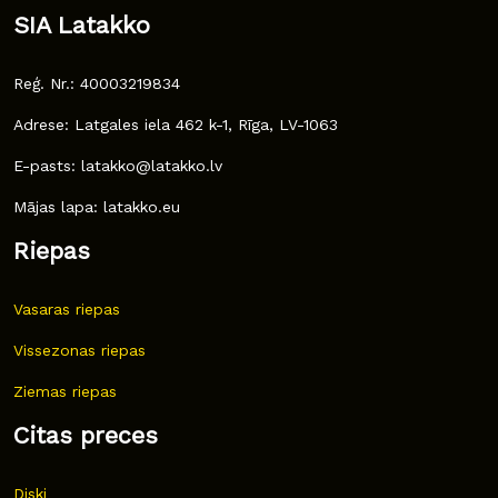
SIA Latakko
Reģ. Nr.: 40003219834
Adrese: Latgales iela 462 k-1, Rīga, LV-1063
E-pasts: latakko@latakko.lv
Mājas lapa: latakko.eu
Riepas
Vasaras riepas
Vissezonas riepas
Ziemas riepas
Citas preces
Diski