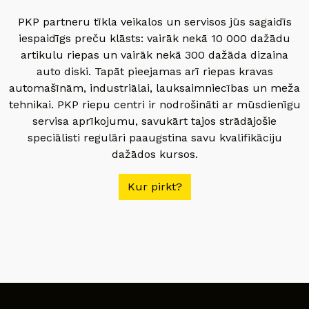
PKP partneru tīkla veikalos un servisos jūs sagaidīs
iespaidīgs preču klāsts: vairāk nekā 10 000 dažādu
artikulu riepas un vairāk nekā 300 dažāda dizaina
auto diski. Tapāt pieejamas arī riepas kravas
automašīnām, industriālai, lauksaimniecības un meža
tehnikai. PKP riepu centri ir nodrošināti ar mūsdienīgu
servisa aprīkojumu, savukārt tajos strādājošie
speciālisti regulāri paaugstina savu kvalifikāciju
dažādos kursos.
Kur pirkt?