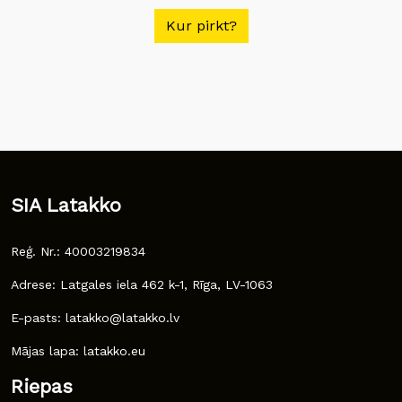
Kur pirkt?
SIA Latakko
Reģ. Nr.: 40003219834
Adrese: Latgales iela 462 k-1, Rīga, LV-1063
E-pasts: latakko@latakko.lv
Mājas lapa: latakko.eu
Riepas