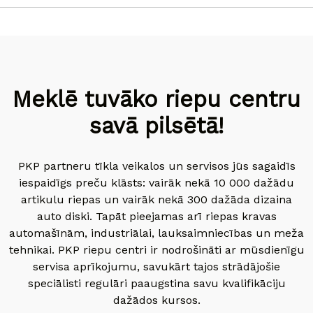
Meklē tuvāko riepu centru
savā pilsētā!
PKP partneru tīkla veikalos un servisos jūs sagaidīs
iespaidīgs preču klāsts: vairāk nekā 10 000 dažādu
artikulu riepas un vairāk nekā 300 dažāda dizaina
auto diski. Tapāt pieejamas arī riepas kravas
automašīnām, industriālai, lauksaimniecības un meža
tehnikai. PKP riepu centri ir nodrošināti ar mūsdienīgu
servisa aprīkojumu, savukārt tajos strādājošie
speciālisti regulāri paaugstina savu kvalifikāciju
dažādos kursos.