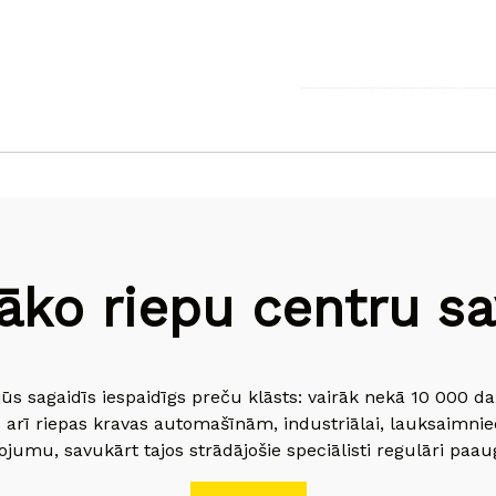
āko riepu centru sav
jūs sagaidīs iespaidīgs preču klāsts: vairāk nekā 10 000 
 arī riepas kravas automašīnām, industriālai, lauksaimnie
jumu, savukārt tajos strādājošie speciālisti regulāri paau