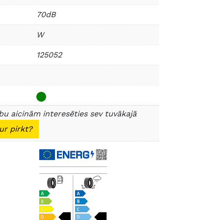
70dB
W
125052
u aicinām interesēties sev tuvākajā
ur pirkt?