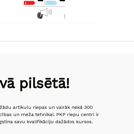
ā pilsētā!
dažādu artikulu riepas un vairāk nekā 300
cības un meža tehnikai. PKP riepu centri ir
gstina savu kvalifikāciju dažādos kursos.