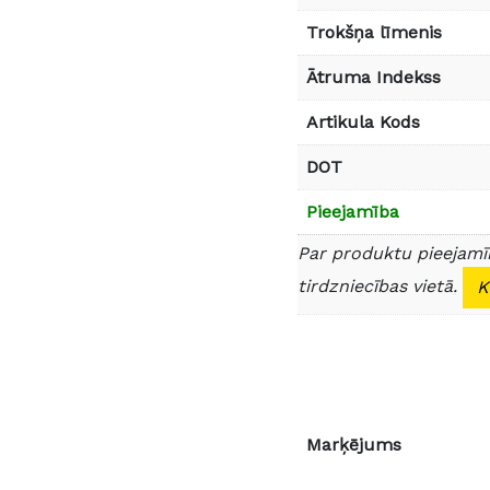
Trokšņa līmenis
Ātruma Indekss
Artikula Kods
DOT
Pieejamība
Par produktu pieejamīb
tirdzniecības vietā.
K
Marķējums