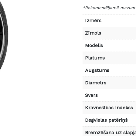
*Rekomendējamā mazumtir
Izmērs
Zīmols
Modelis
Platums
Augstums
Diametrs
Svars
Kravnesības Indekss
Degvielas patēriņš
Bremzēšana uz slapja