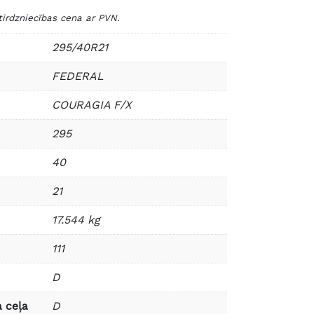
dzniecības cena ar PVN.
295/40R21
FEDERAL
COURAGIA F/X
295
40
21
17.544 kg
111
D
 ceļa
D