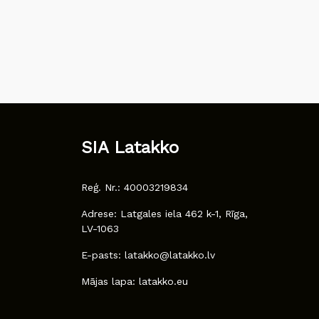
SIA Latakko
Reģ. Nr.: 40003219834
Adrese: Latgales iela 462 k-1, Rīga,
LV-1063
E-pasts: latakko@latakko.lv
Mājas lapa: latakko.eu