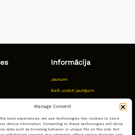
ces
Informācija
Jaunumi
Bieži uzdoti jautājumi
Kur pirkt?
Manage Consent
Sīkdatņu politika
 the best experiences, we use technologies like cookies to store
ss device information. Consenting to these technologies will allow
ss data such as browsing behavior or unique IDs on this site. Not
 or withdrawing consent, may adversely affect certain features and