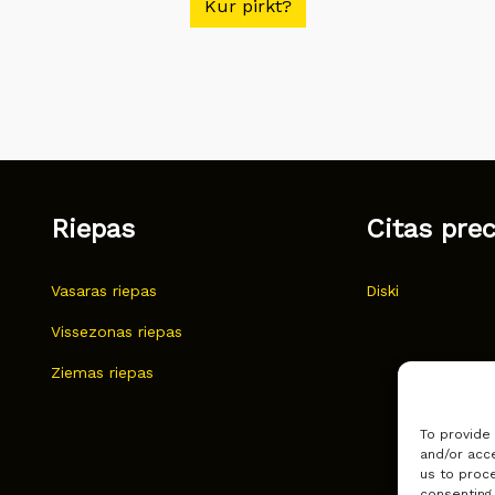
Kur pirkt?
Riepas
Citas pre
Vasaras riepas
Diski
Vissezonas riepas
Ziemas riepas
To provide
and/or acce
us to proce
consenting