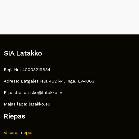
SIA Latakko
Reģ. Nr.: 40003219834
Adrese: Latgales iela 462 k-1, Rīga, LV-1063
E-pasts: latakko@latakko.lv
Mājas lapa: latakko.eu
Riepas
Vasaras riepas