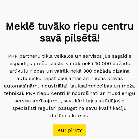
Meklē tuvāko riepu centru
savā pilsētā!
PKP partneru tīkla veikalos un servisos jūs sagaidīs
iespaidīgs preču klāsts: vairāk nekā 10 000 dažādu
artikulu riepas un vairāk nekā 300 dažāda dizaina
auto diski. Tapāt pieejamas arī riepas kravas
automašīnām, industriālai, lauksaimniecības un meža
tehnikai. PKP riepu centri ir nodrošināti ar mūsdienīgu
servisa aprīkojumu, savukārt tajos strādājošie
speciālisti regulāri paaugstina savu kvalifikāciju
dažādos kursos.
Kur pirkt?