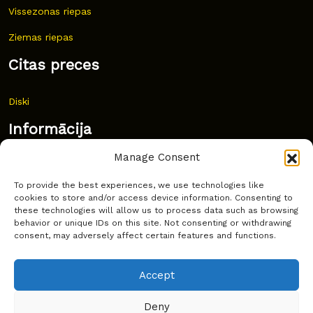
Vissezonas riepas
Ziemas riepas
Citas preces
Diski
Informācija
Manage Consent
Jaunumi
To provide the best experiences, we use technologies like
Bieži uzdoti jautājumi
cookies to store and/or access device information. Consenting to
these technologies will allow us to process data such as browsing
Kur pirkt?
behavior or unique IDs on this site. Not consenting or withdrawing
consent, may adversely affect certain features and functions.
Sīkdatņu politika
Accept
Deny