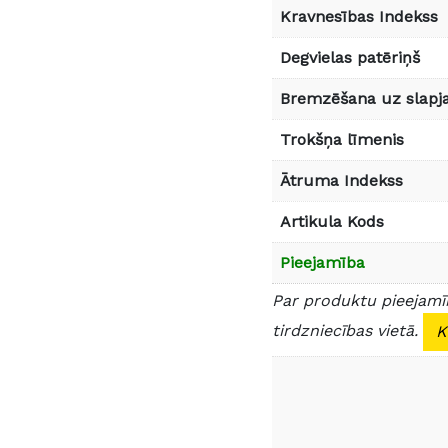
Kravnesības Indekss
Degvielas patēriņš
Bremzēšana uz slapja
Trokšņa līmenis
Ātruma Indekss
Artikula Kods
Pieejamība
Par produktu pieejamīb
tirdzniecības vietā.
K