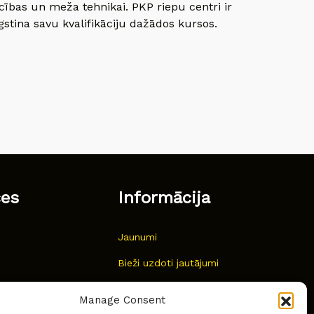
cības un meža tehnikai. PKP riepu centri ir
gstina savu kvalifikāciju dažādos kursos.
ces
Informācija
Jaunumi
Bieži uzdoti jautājumi
Kur pirkt?
Manage Consent