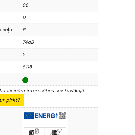
98
D
 ceļa
B
74dB
Y
8118
u aicinām interesēties sev tuvākajā
ur pirkt?