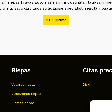
 arī riepas kravas automašīnām, industriālai, lauksaimnie
jumu, savukārt tajos strādājošie speciālisti regulāri paau
Kur pirkt?
Riepas
Citas pre
Vasaras riepas
Diski
Vissezonas riepas
Ziemas riepas