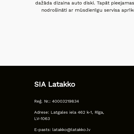
dažāda dizaina auto diski. Tapāt pieejamas
nodrošināti ar mūsdienīgu servisa aprīko
SIA Latakko
Reģ. Nr.: 40003219834
Adrese: Latgales iela 462 k-1, Rīga,
LV-1063
E-pasts: latakko@latakko.lv