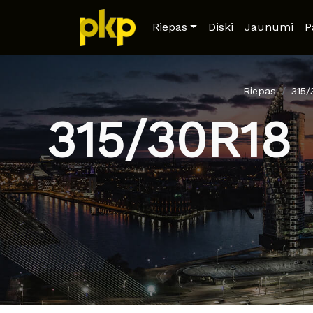
Riepas
Diski
Jaunumi
P
Riepas
315
315/30R18