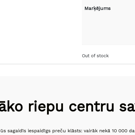
Marķējums
Out of stock
āko riepu centru sav
jūs sagaidīs iespaidīgs preču klāsts: vairāk nekā 10 000 