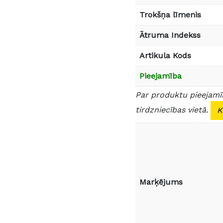
Trokšņa līmenis
Ātruma Indekss
Artikula Kods
Pieejamība
Par produktu pieejamīb
tirdzniecības vietā.
K
Marķējums