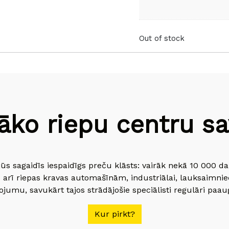
Out of stock
āko riepu centru sav
jūs sagaidīs iespaidīgs preču klāsts: vairāk nekā 10 000 
 arī riepas kravas automašīnām, industriālai, lauksaimnie
jumu, savukārt tajos strādājošie speciālisti regulāri paau
Kur pirkt?