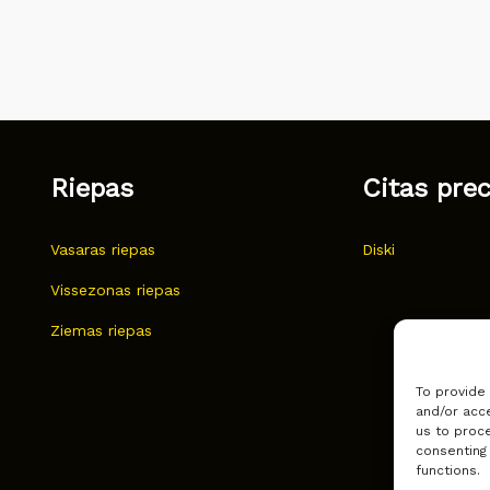
Riepas
Citas pre
Vasaras riepas
Diski
Vissezonas riepas
Ziemas riepas
To provide
and/or acce
us to proce
consenting
functions.