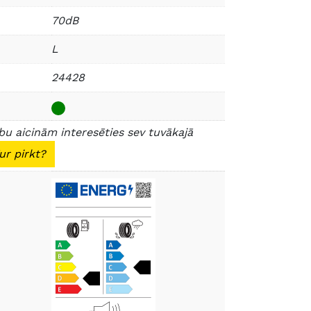
70dB
L
24428
u aicinām interesēties sev tuvākajā
ur pirkt?