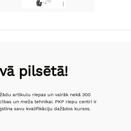
ā pilsētā!
dažādu artikulu riepas un vairāk nekā 300
cības un meža tehnikai. PKP riepu centri ir
gstina savu kvalifikāciju dažādos kursos.