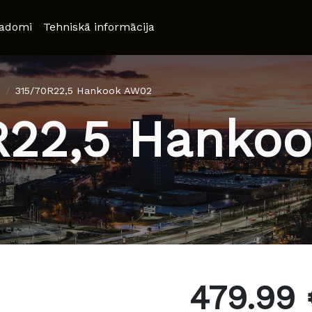
adomi
Tehniskā informācija
315/70R22,5 Hankook AW02
R22,5 Hanko
479.99 