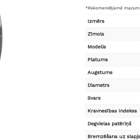
*Rekomendējamā mazumtir
Izmērs
Zīmols
Modelis
Platums
Augstums
Diametrs
Svars
Kravnesības Indekss
Degvielas patēriņš
Bremzēšana uz slapja