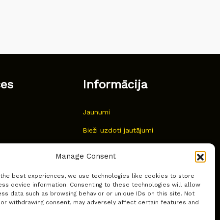
ces
Informācija
Jaunumi
Bieži uzdoti jautājumi
Kur pirkt?
Manage Consent
Sīkdatņu politika
 the best experiences, we use technologies like cookies to store
ss device information. Consenting to these technologies will allow
ss data such as browsing behavior or unique IDs on this site. Not
 or withdrawing consent, may adversely affect certain features and