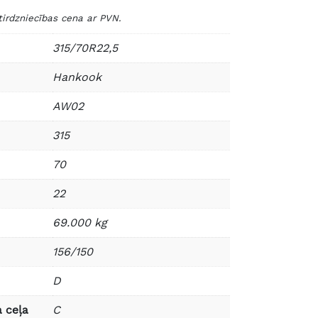
dzniecības cena ar PVN.
315/70R22,5
Hankook
AW02
315
70
22
69.000 kg
156/150
D
 ceļa
C