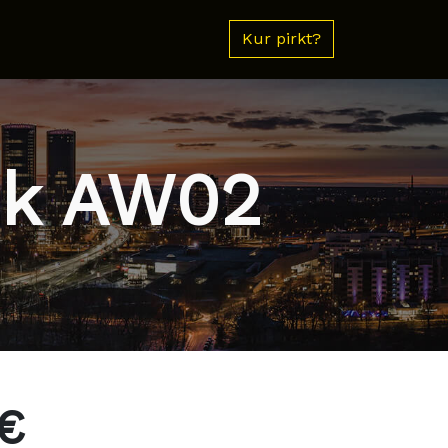
Kur pirkt?
ok AW02
€