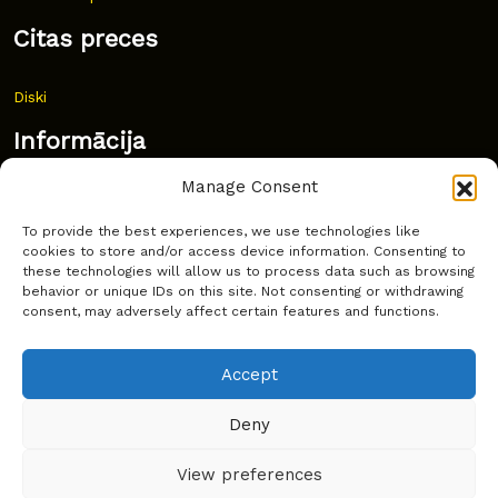
Citas preces
Diski
Informācija
Manage Consent
Jaunumi
To provide the best experiences, we use technologies like
Bieži uzdoti jautājumi
cookies to store and/or access device information. Consenting to
these technologies will allow us to process data such as browsing
Kur pirkt?
behavior or unique IDs on this site. Not consenting or withdrawing
consent, may adversely affect certain features and functions.
Sīkdatņu politika
Accept
Deny
Copyright © Latakko 2024
View preferences