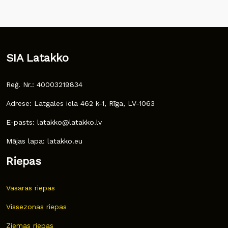
SIA Latakko
Reģ. Nr.: 40003219834
Adrese: Latgales iela 462 k-1, Rīga, LV-1063
E-pasts: latakko@latakko.lv
Mājas lapa: latakko.eu
Riepas
Vasaras riepas
Vissezonas riepas
Ziemas riepas