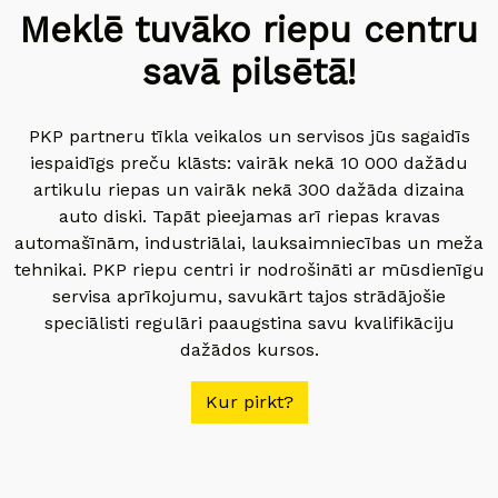
Meklē tuvāko riepu centru
savā pilsētā!
PKP partneru tīkla veikalos un servisos jūs sagaidīs
iespaidīgs preču klāsts: vairāk nekā 10 000 dažādu
artikulu riepas un vairāk nekā 300 dažāda dizaina
auto diski. Tapāt pieejamas arī riepas kravas
automašīnām, industriālai, lauksaimniecības un meža
tehnikai. PKP riepu centri ir nodrošināti ar mūsdienīgu
servisa aprīkojumu, savukārt tajos strādājošie
speciālisti regulāri paaugstina savu kvalifikāciju
dažādos kursos.
Kur pirkt?