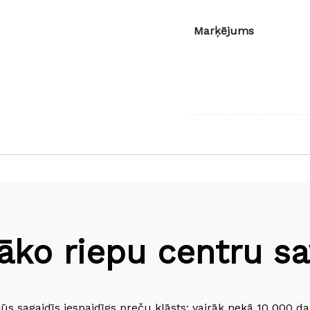
Marķējums
āko riepu centru sav
jūs sagaidīs iespaidīgs preču klāsts: vairāk nekā 10 000 