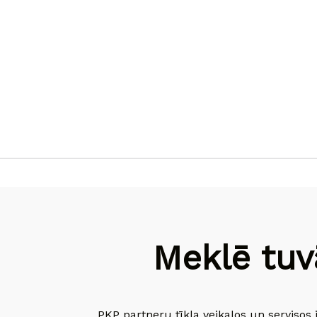
Meklē tuv
PKP partneru tīkla veikalos un servisos 