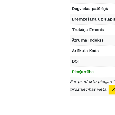
Degvielas patēriņš
Bremzēšana uz slapja
Trokšņa līmenis
Ātruma Indekss
Artikula Kods
DOT
Pieejamība
Par produktu pieejamīb
tirdzniecības vietā.
K