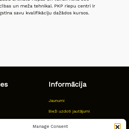
cības un meža tehnikai. PKP riepu centri ir
gstina savu kvalifikāciju dažādos kursos.
ces
Informācija
Jaunumi
Bieži uzdoti jautājumi
Kur pirkt?
Manage Consent