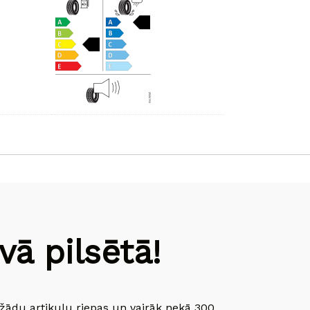
ā pilsētā!
dažādu artikulu riepas un vairāk nekā 300