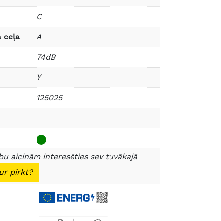
C
 ceļa
A
74dB
Y
125025
u aicinām interesēties sev tuvākajā
ur pirkt?