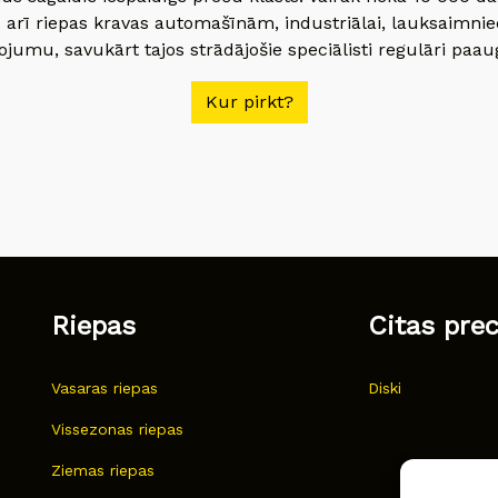
 arī riepas kravas automašīnām, industriālai, lauksaimnie
jumu, savukārt tajos strādājošie speciālisti regulāri paau
Kur pirkt?
Riepas
Citas pre
Vasaras riepas
Diski
Vissezonas riepas
Ziemas riepas