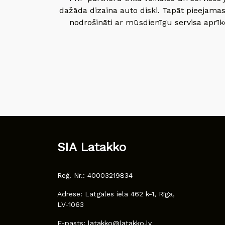
dažāda dizaina auto diski. Tapāt pieejamas
nodrošināti ar mūsdienīgu servisa aprīko
SIA Latakko
Reģ. Nr.: 40003219834
Adrese: Latgales iela 462 k-1, Rīga,
LV-1063
E-pasts: latakko@latakko.lv