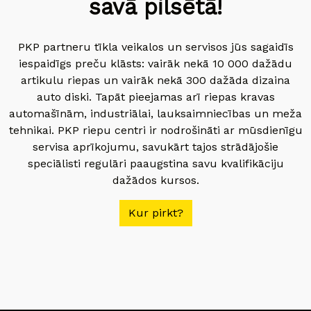
savā pilsētā!
PKP partneru tīkla veikalos un servisos jūs sagaidīs
iespaidīgs preču klāsts: vairāk nekā 10 000 dažādu
artikulu riepas un vairāk nekā 300 dažāda dizaina
auto diski. Tapāt pieejamas arī riepas kravas
automašīnām, industriālai, lauksaimniecības un meža
tehnikai. PKP riepu centri ir nodrošināti ar mūsdienīgu
servisa aprīkojumu, savukārt tajos strādājošie
speciālisti regulāri paaugstina savu kvalifikāciju
dažādos kursos.
Kur pirkt?