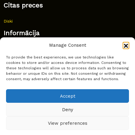
Citas preces
Diski
Informācija
Manage Consent
Jaunumi
To provide the best experiences, we use technologies like
Bieži uzdoti jautājumi
cookies to store and/or access device information. Consenting to
these technologies will allow us to process data such as browsing
Kur pirkt?
behavior or unique IDs on this site. Not consenting or withdrawing
consent, may adversely affect certain features and functions.
Sīkdatņu politika
Accept
Deny
Copyright © Latakko 2024
View preferences