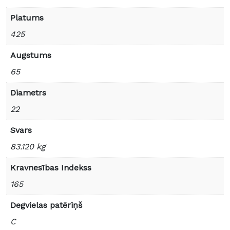
Platums
425
Augstums
65
Diametrs
22
Svars
83.120 kg
Kravnesības Indekss
165
Degvielas patēriņš
C