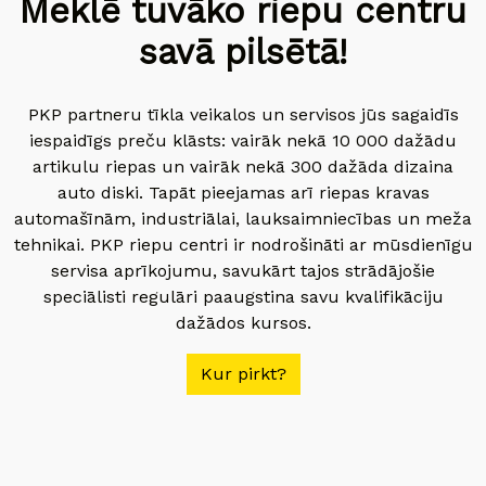
Meklē tuvāko riepu centru
savā pilsētā!
PKP partneru tīkla veikalos un servisos jūs sagaidīs
iespaidīgs preču klāsts: vairāk nekā 10 000 dažādu
artikulu riepas un vairāk nekā 300 dažāda dizaina
auto diski. Tapāt pieejamas arī riepas kravas
automašīnām, industriālai, lauksaimniecības un meža
tehnikai. PKP riepu centri ir nodrošināti ar mūsdienīgu
servisa aprīkojumu, savukārt tajos strādājošie
speciālisti regulāri paaugstina savu kvalifikāciju
dažādos kursos.
Kur pirkt?