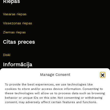
Riepas
Vasaras riepas
Vissezonas riepas
Ziemas riepas
Citas preces
Diski
Informācija
Manage Consent
Jaunumi
To provide the best experiences, we use technologies like
Bieži uzdoti jautājumi
cookies to store and/or access device information. Consenting to
these technologies will allow us to process data such as browsing
Kur pirkt?
behavior or unique IDs on this site. Not consenting or withdrawing
consent, may adversely affect certain features and functions.
Sīkdatņu politika