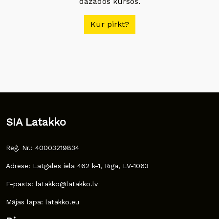
dažādos kursos.
Kur pirkt?
SIA Latakko
Reģ. Nr.: 40003219834
Adrese: Latgales iela 462 k-1, Rīga, LV-1063
E-pasts: latakko@latakko.lv
Mājas lapa: latakko.eu