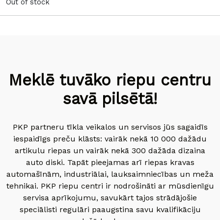
Out of stock
Meklē tuvāko riepu centru
savā pilsētā!
PKP partneru tīkla veikalos un servisos jūs sagaidīs
iespaidīgs preču klāsts: vairāk nekā 10 000 dažādu
artikulu riepas un vairāk nekā 300 dažāda dizaina
auto diski. Tapāt pieejamas arī riepas kravas
automašīnām, industriālai, lauksaimniecības un meža
tehnikai. PKP riepu centri ir nodrošināti ar mūsdienīgu
servisa aprīkojumu, savukārt tajos strādājošie
speciālisti regulāri paaugstina savu kvalifikāciju