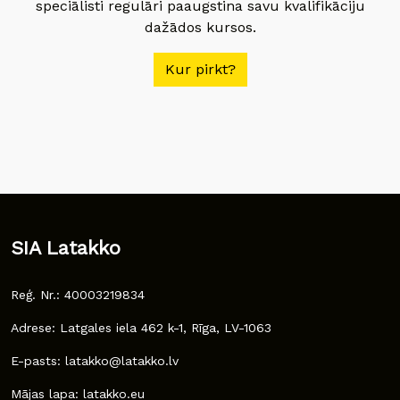
speciālisti regulāri paaugstina savu kvalifikāciju
dažādos kursos.
Kur pirkt?
SIA Latakko
Reģ. Nr.: 40003219834
Adrese: Latgales iela 462 k-1, Rīga, LV-1063
E-pasts: latakko@latakko.lv
Mājas lapa: latakko.eu