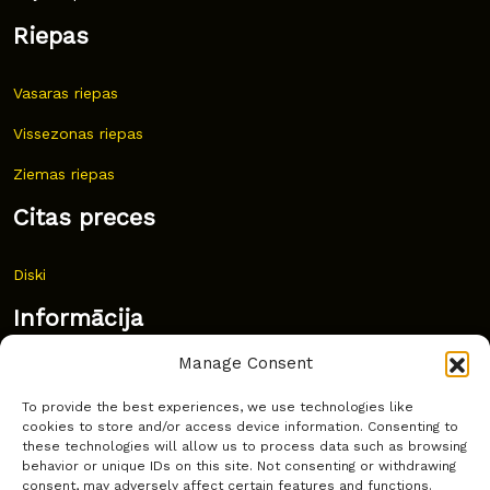
Riepas
Vasaras riepas
Vissezonas riepas
Ziemas riepas
Citas preces
Diski
Informācija
Manage Consent
Jaunumi
To provide the best experiences, we use technologies like
Bieži uzdoti jautājumi
cookies to store and/or access device information. Consenting to
these technologies will allow us to process data such as browsing
Kur pirkt?
behavior or unique IDs on this site. Not consenting or withdrawing
consent, may adversely affect certain features and functions.