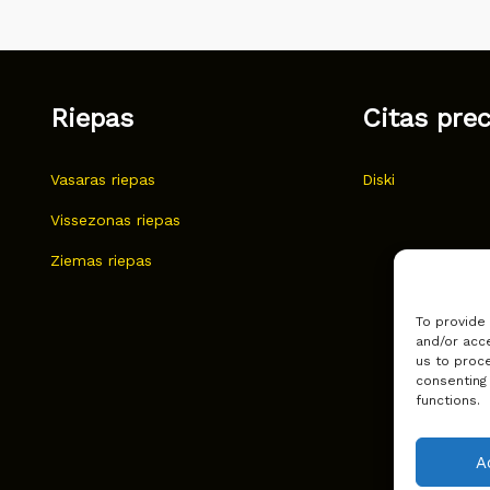
Riepas
Citas pre
Vasaras riepas
Diski
Vissezonas riepas
Ziemas riepas
To provide
and/or acce
us to proce
consenting
functions.
A