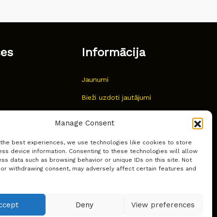
ces
Informācija
Jaunumi
Bieži uzdoti jautājumi
Kur pirkt?
Manage Consent
Sīkdatņu politika
 the best experiences, we use technologies like cookies to store
ss device information. Consenting to these technologies will allow
ss data such as browsing behavior or unique IDs on this site. Not
 or withdrawing consent, may adversely affect certain features and
ccept
Deny
View preferences