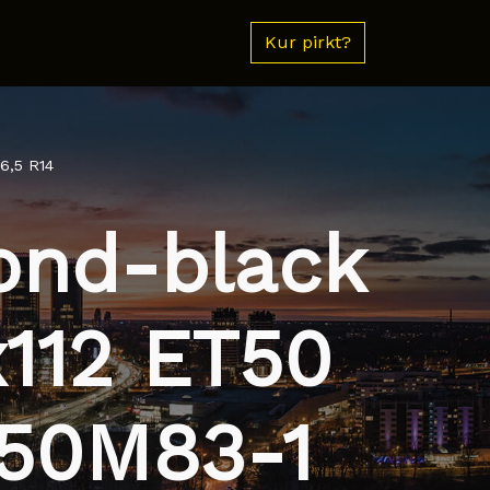
Kur pirkt?
6,5 R14
ond-black
x112 ET50
850M83-1