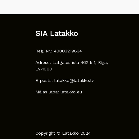
SIA Latakko
Reģ. Nr.: 40003219834
Adrese: Latgales iela 462 k-1, Rīga,
LV-1063
E-pasts: latakko@latakko.lv
Mājas lapa: latakko.eu
Copyright © Latakko 2024