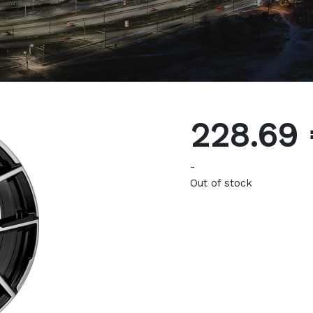
228.69
-
Out of stock