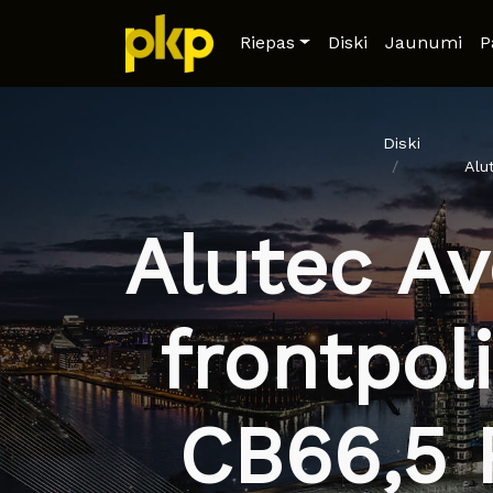
Riepas
Diski
Jaunumi
P
Diski
Alu
Alutec A
frontpol
CB66,5 