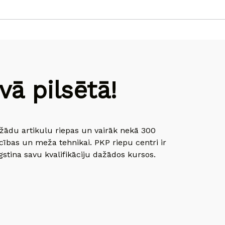
ā pilsētā!
dažādu artikulu riepas un vairāk nekā 300
cības un meža tehnikai. PKP riepu centri ir
gstina savu kvalifikāciju dažādos kursos.