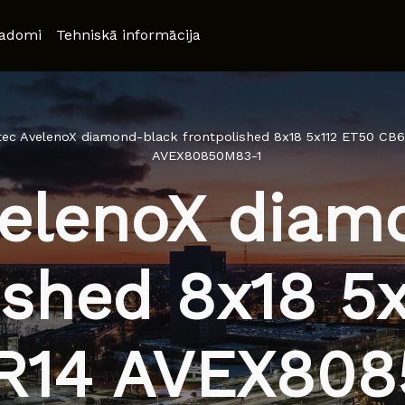
adomi
Tehniskā informācija
tec AvelenoX diamond-black frontpolished 8x18 5x112 ET50 CB6
AVEX80850M83-1
velenoX diam
ished 8x18 5
R14 AVEX80