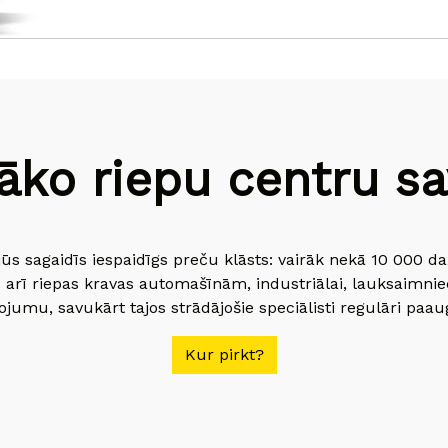
āko riepu centru sav
jūs sagaidīs iespaidīgs preču klāsts: vairāk nekā 10 000 
 arī riepas kravas automašīnām, industriālai, lauksaimnie
jumu, savukārt tajos strādājošie speciālisti regulāri paau
Kur pirkt?