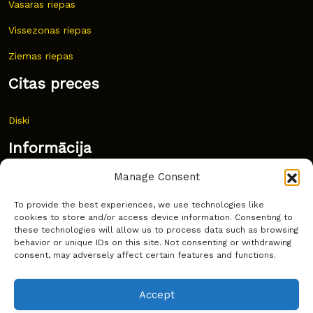
Vasaras riepas
Vissezonas riepas
Ziemas riepas
Citas preces
Diski
Informācija
Manage Consent
Jaunumi
To provide the best experiences, we use technologies like
Bieži uzdoti jautājumi
cookies to store and/or access device information. Consenting to
these technologies will allow us to process data such as browsing
Kur pirkt?
behavior or unique IDs on this site. Not consenting or withdrawing
consent, may adversely affect certain features and functions.
Sīkdatņu politika
Accept