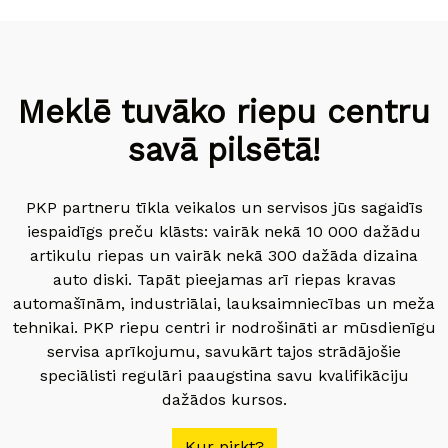
Meklē tuvāko riepu centru
savā pilsētā!
PKP partneru tīkla veikalos un servisos jūs sagaidīs
iespaidīgs preču klāsts: vairāk nekā 10 000 dažādu
artikulu riepas un vairāk nekā 300 dažāda dizaina
auto diski. Tapāt pieejamas arī riepas kravas
automašīnām, industriālai, lauksaimniecības un meža
tehnikai. PKP riepu centri ir nodrošināti ar mūsdienīgu
servisa aprīkojumu, savukārt tajos strādājošie
speciālisti regulāri paaugstina savu kvalifikāciju
dažādos kursos.
Kur pirkt?