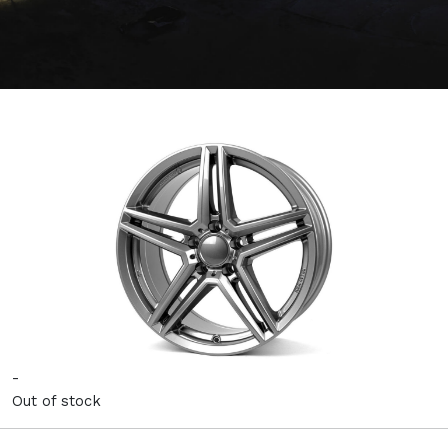
-
Out of stock