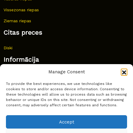
Vissezonas riepas
Ziemas riepas
Citas preces
Diski
Informācija
Manage Consent
Jaunumi
To provide the best experiences, we use technologies like
Bieži uzdoti jautājumi
cookies to store and/or access device information. Consenting to
these technologies will allow us to process data such as browsing
Kur pirkt?
behavior or unique IDs on this site. Not consenting or withdrawing
consent, may adversely affect certain features and functions.
Sīkdatņu politika
Accept