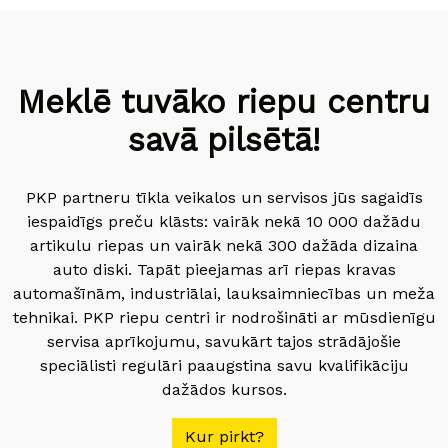
Meklē tuvāko riepu centru
savā pilsētā!
PKP partneru tīkla veikalos un servisos jūs sagaidīs
iespaidīgs preču klāsts: vairāk nekā 10 000 dažādu
artikulu riepas un vairāk nekā 300 dažāda dizaina
auto diski. Tapāt pieejamas arī riepas kravas
automašīnām, industriālai, lauksaimniecības un meža
tehnikai. PKP riepu centri ir nodrošināti ar mūsdienīgu
servisa aprīkojumu, savukārt tajos strādājošie
speciālisti regulāri paaugstina savu kvalifikāciju
dažādos kursos.
Kur pirkt?