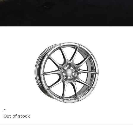
-
Out of stock