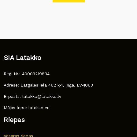
SIA Latakko
Reģ. Nr.: 40003219834
Adrese: Latgales iela 462 k-1, Rīga, LV-1063
E-pasts: latakko@latakko.lv
Mājas lapa: latakko.eu
Riepas
Vasaras riepas