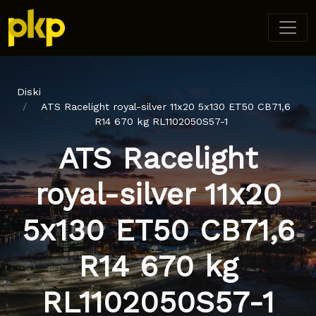
Diski
ATS Racelight royal-silver 11x20 5x130 ET50 CB71,6
R14 670 kg RL1102050S57-1
ATS Racelight
royal-silver 11x20
5x130 ET50 CB71,6
R14 670 kg
RL1102050S57-1