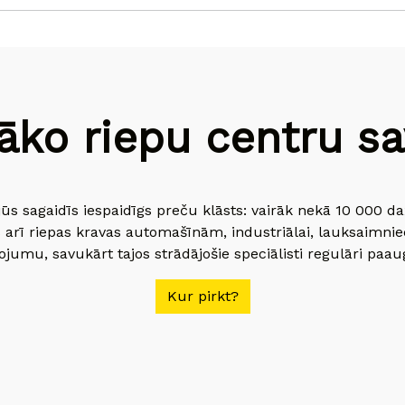
āko riepu centru sav
jūs sagaidīs iespaidīgs preču klāsts: vairāk nekā 10 000 
 arī riepas kravas automašīnām, industriālai, lauksaimnie
jumu, savukārt tajos strādājošie speciālisti regulāri paau
Kur pirkt?