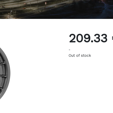
209.33
-
Out of stock