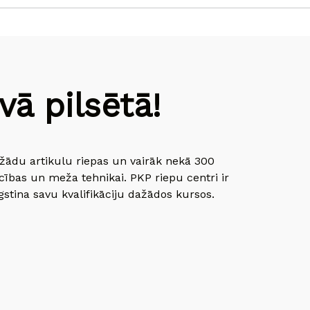
ā pilsētā!
dažādu artikulu riepas un vairāk nekā 300
cības un meža tehnikai. PKP riepu centri ir
gstina savu kvalifikāciju dažādos kursos.