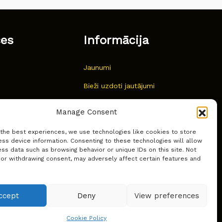
ces
Informācija
Jaunumi
Bieži uzdoti jautājumi
Kur pirkt?
Manage Consent
Sīkdatņu politika
 the best experiences, we use technologies like cookies to store
ss device information. Consenting to these technologies will allow
ss data such as browsing behavior or unique IDs on this site. Not
 or withdrawing consent, may adversely affect certain features and
ccept
Deny
View preferences
Cookie Policy