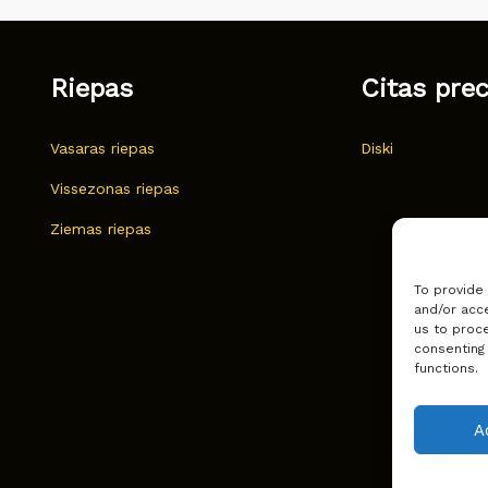
Riepas
Citas pre
Vasaras riepas
Diski
Vissezonas riepas
Ziemas riepas
To provide
and/or acce
us to proce
consenting
functions.
A