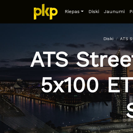
Riepas
Diski
Jaunumi
P
Diski
ATS S
ATS Street
5x100 ET