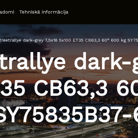
adomi
Tehniskā informācija
treetrallye dark-grey 7,5x18 5x100 ET35 CB63,3 60° 600 kg SY7
rallye dark-
35 CB63,3 6
SY75835B37-