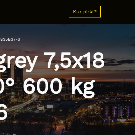
Kur pirkt?
5835B37-6
grey 7,5x18
0° 600 kg
6