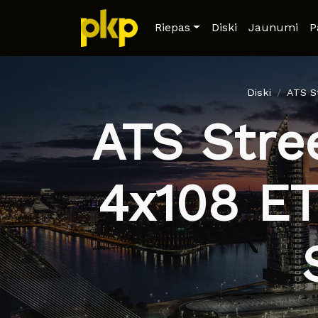
Riepas
Diski
Jaunumi
P
Diski
ATS S
ATS Stree
4x108 ET