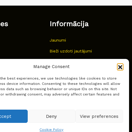
ces
Informācija
Jaunumi
Bieži uzdoti jautājumi
Kur pirkt?
Manage Consent
Sīkdatņu politika
 the best experiences, we use technologies like cookies to store
ss device information. Consenting to these technologies will allow
ss data such as browsing behavior or unique IDs on this site. Not
 or withdrawing consent, may adversely affect certain features and
ccept
Deny
View preferences
Cookie Policy