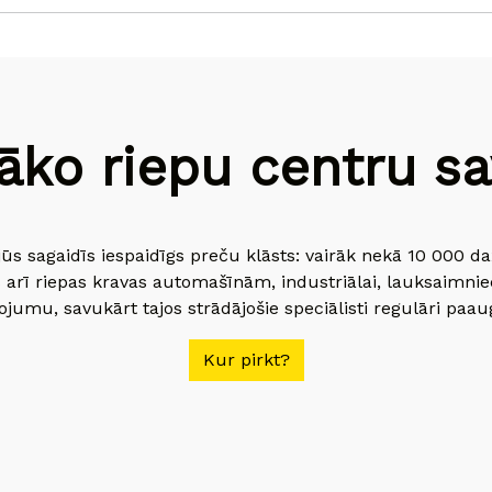
āko riepu centru sav
jūs sagaidīs iespaidīgs preču klāsts: vairāk nekā 10 000 
 arī riepas kravas automašīnām, industriālai, lauksaimnie
jumu, savukārt tajos strādājošie speciālisti regulāri paau
Kur pirkt?