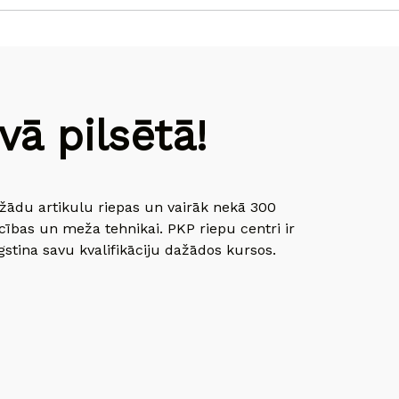
ā pilsētā!
dažādu artikulu riepas un vairāk nekā 300
cības un meža tehnikai. PKP riepu centri ir
gstina savu kvalifikāciju dažādos kursos.