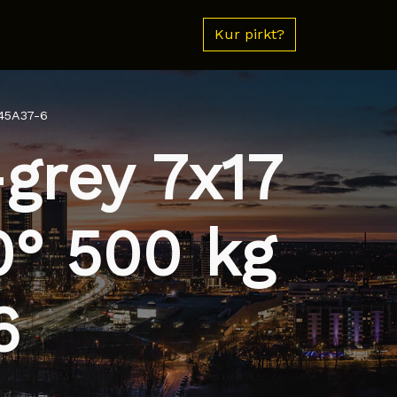
Kur pirkt?
745A37-6
-grey 7x17
0° 500 kg
6