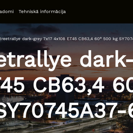
adomi
Tehniskā informācija
treetrallye dark-grey 7x17 4x108 ET45 CB63,4 60° 500 kg SY70
trallye dark
45 CB63,4 6
SY70745A37-