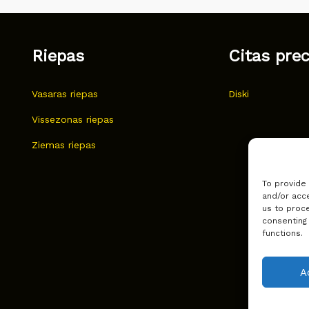
Riepas
Citas pre
Vasaras riepas
Diski
Vissezonas riepas
Ziemas riepas
To provide
and/or acce
us to proce
consenting
functions.
A