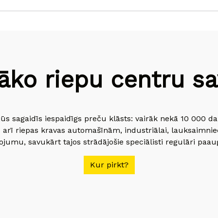
āko riepu centru sav
jūs sagaidīs iespaidīgs preču klāsts: vairāk nekā 10 000 
 arī riepas kravas automašīnām, industriālai, lauksaimnie
jumu, savukārt tajos strādājošie speciālisti regulāri paau
Kur pirkt?