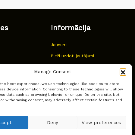
ces
Informācija
Jaunumi
Bieži uzdoti jautājumi
Kur pirkt?
Manage Consent
Sīkdatņu politika
 the best experiences, we use technologies like cookies to store
ss device information. Consenting to these technologies will allow
ss data such as browsing behavior or unique IDs on this site. Not
 or withdrawing consent, may adversely affect certain features and
ccept
Deny
View preferences