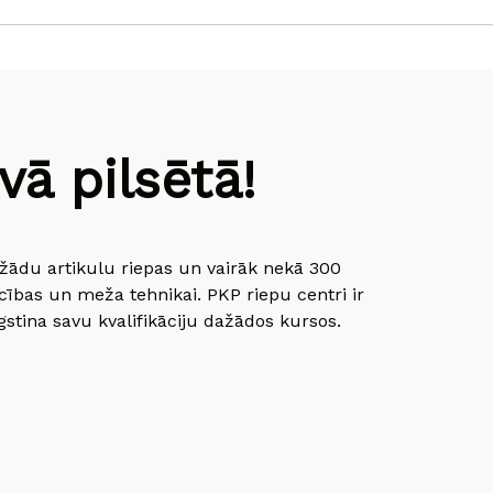
ā pilsētā!
dažādu artikulu riepas un vairāk nekā 300
cības un meža tehnikai. PKP riepu centri ir
gstina savu kvalifikāciju dažādos kursos.