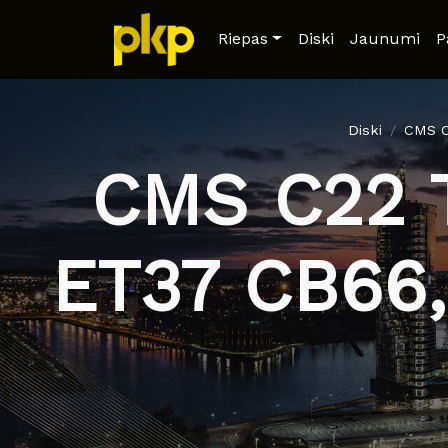
Riepas
Diski
Jaunumi
P
Diski
CMS C
CMS C22 T
ET37 CB66,