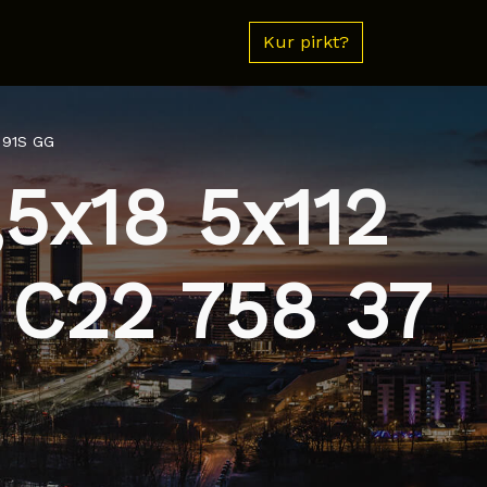
Kur pirkt?
 91S GG
5x18 5x112
 C22 758 37