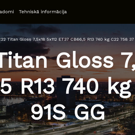
adomi
Tehniskā informācija
22 Titan Gloss 7,5x18 5x112 ET37 CB66,5 R13 740 kg C22 758 37
itan Gloss 7,
5 R13 740 kg
91S GG