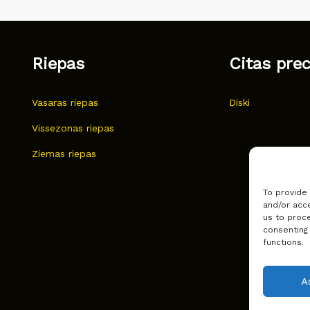
Riepas
Citas pre
Vasaras riepas
Diski
Vissezonas riepas
Ziemas riepas
To provide
and/or acce
us to proce
consenting
functions.
A